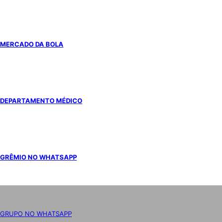
MERCADO DA BOLA
DEPARTAMENTO MÉDICO
GRÊMIO NO WHATSAPP
GRUPO NO WHATSAPP