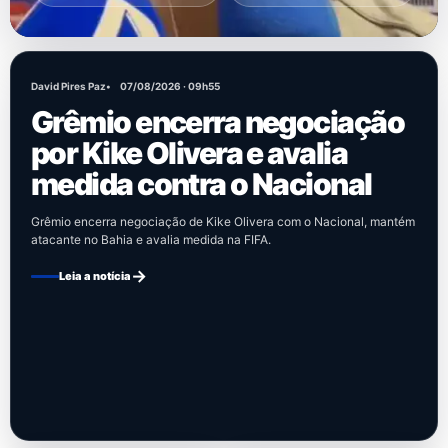
Destaques
David Pires Paz
07/08/2026 · 09h55
do
Grêmio encerra negociação
Bahia
por Kike Olivera e avalia
medida contra o Nacional
Grêmio encerra negociação de Kike Olivera com o Nacional, mantém
atacante no Bahia e avalia medida na FIFA.
→
Leia a notícia
ÚLTIMA NOTÍCIA
ÚLTIMA NOTÍCIA