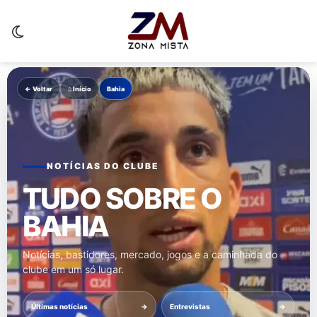
Switch skin
← Voltar
⌂ Início
Bahia
NOTÍCIAS DO CLUBE
TUDO SOBRE O
BAHIA
EM DESTAQUE
Notícias, bastidores, mercado, jogos e a caminhada do
clube em um só lugar.
Últimas notícias
→
Entrevistas
→