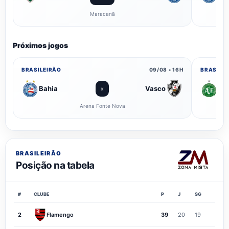
Maracanã
Próximos jogos
BRASILEIRÃO
09/08 • 16H
BRASILE
Bahia
Vasco
Ch
x
Arena Fonte Nova
BRASILEIRÃO
Posição na tabela
#
CLUBE
P
J
SG
2
Flamengo
39
20
19