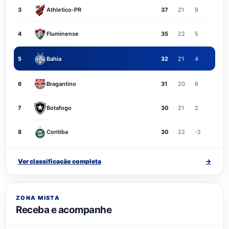
3
Athletico-PR
37
21
9
4
Fluminense
35
22
5
5
Bahia
32
21
4
6
Bragantino
31
20
6
7
Botafogo
30
21
2
8
Coritiba
30
22
-2
Ver classificação completa
→
ZONA MISTA
Receba e acompanhe