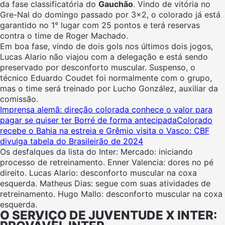
da fase classificatória do
Gauchão
. Vindo de vitória no
Gre-Nal do domingo passado por 3×2, o colorado já está
garantido no 1° lugar com 25 pontos e terá reservas
contra o time de Roger Machado.
Em boa fase, vindo de dois gols nos últimos dois jogos,
Lucas Alario não viajou com a delegação e está sendo
preservado por desconforto muscular. Suspenso, o
técnico Eduardo Coudet foi normalmente com o grupo,
mas o time será treinado por Lucho González, auxiliar da
comissão.
Imprensa alemã: direção colorada conhece o valor para
pagar se quiser ter Borré de forma antecipada
Colorado
recebe o Bahia na estreia e Grêmio visita o Vasco: CBF
divulga tabela do Brasileirão de 2024
Os desfalques da lista do Inter: Mercado: iniciando
processo de retreinamento. Enner Valencia: dores no pé
direito. Lucas Alario: desconforto muscular na coxa
esquerda. Matheus Dias: segue com suas atividades de
retreinamento. Hugo Mallo: desconforto muscular na coxa
esquerda.
O SERVIÇO DE JUVENTUDE X INTER: