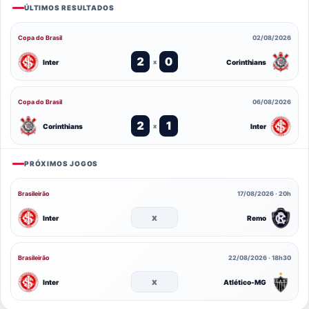
ÚLTIMOS RESULTADOS
Copa do Brasil
02/08/2026
2
0
Inter
Corinthians
x
Copa do Brasil
06/08/2026
2
1
Corinthians
Inter
x
PRÓXIMOS JOGOS
Brasileirão
17/08/2026 · 20h
x
Inter
Remo
Brasileirão
22/08/2026 · 18h30
x
Inter
Atlético-MG