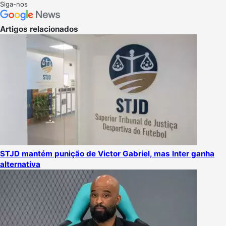
on
um
Siga-nos
X
e-
mail
Artigos relacionados
STJD mantém punição de Victor Gabriel, mas Inter ganha
alternativa