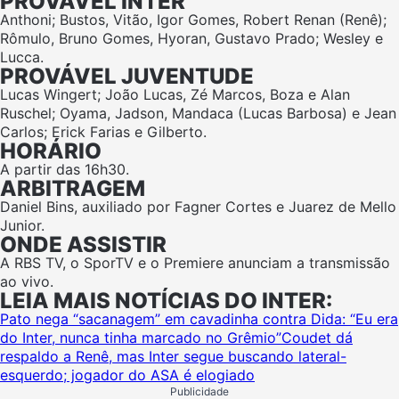
PROVÁVEL INTER
Anthoni; Bustos, Vitão, Igor Gomes, Robert Renan (Renê);
Rômulo, Bruno Gomes, Hyoran, Gustavo Prado; Wesley e
Lucca.
PROVÁVEL JUVENTUDE
Lucas Wingert; João Lucas, Zé Marcos, Boza e Alan
Ruschel; Oyama, Jadson, Mandaca (Lucas Barbosa) e Jean
Carlos; Erick Farias e Gilberto.
HORÁRIO
A partir das 16h30.
ARBITRAGEM
Daniel Bins, auxiliado por Fagner Cortes e Juarez de Mello
Junior.
ONDE ASSISTIR
A RBS TV, o SporTV e o Premiere anunciam a transmissão
ao vivo.
LEIA MAIS NOTÍCIAS DO INTER:
Pato nega “sacanagem” em cavadinha contra Dida: “Eu era
do Inter, nunca tinha marcado no Grêmio”
Coudet dá
respaldo a Renê, mas Inter segue buscando lateral-
esquerdo; jogador do ASA é elogiado
Publicidade