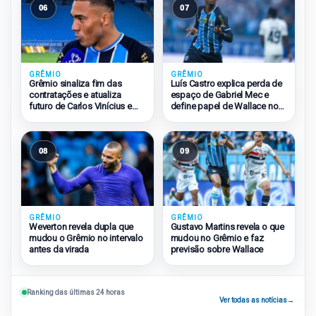
06
07
GRÊMIO
GRÊMIO
Grêmio sinaliza fim das
Luís Castro explica perda de
contratações e atualiza
espaço de Gabriel Mec e
futuro de Carlos Vinícius e
define papel de Wallace no
Amuzu
Grêmio
08
09
GRÊMIO
GRÊMIO
Weverton revela dupla que
Gustavo Martins revela o que
mudou o Grêmio no intervalo
mudou no Grêmio e faz
antes da virada
previsão sobre Wallace
Ranking das últimas 24 horas
Ver todas as notícias
→