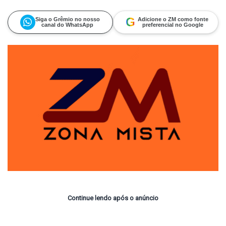
on
um
X
e-
mail
G
Siga o Grêmio no nosso
Adicione o ZM como fonte
canal do WhatsApp
preferencial no Google
Continue lendo após o anúncio