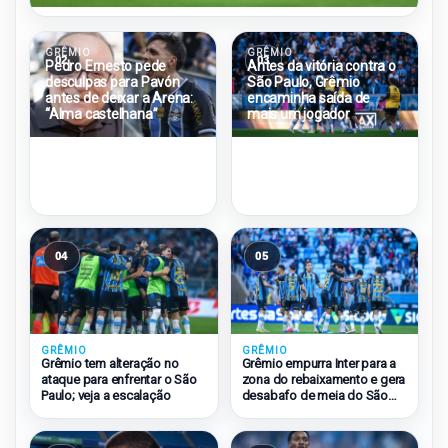
GRÊMIO
GRÊMIO
02
03
Pedro Ernesto pede
Antes da vitória contra o
desculpas para Pavón
São Paulo, Grêmio
antes de deixar a Arena:
encaminha saída de
“Alma castelhana”
mais um jogador
04
05
GRÊMIO
GRÊMIO
Grêmio tem alteração no
Grêmio empurra Inter para a
ataque para enfrentar o São
zona do rebaixamento e gera
Paulo; veja a escalação
desabafo de meia do São
Paulo