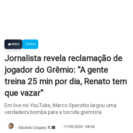
Início
Grêmio
Jornalista revela reclamação de
jogador do Grêmio: “A gente
treina 25 min por dia, Renato tem
que vazar”
Em live no YouTube, Marco Sperotto largou uma
verdadeira bomba para a torcida gremista
17/09/2020 - 08:00
Eduardo Caspary
Follow
Mande