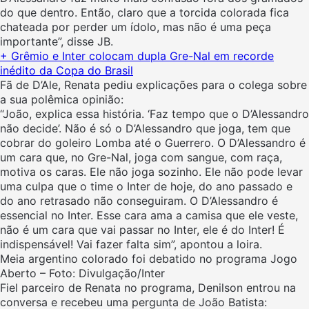
do que dentro. Então, claro que a torcida colorada fica
chateada por perder um ídolo, mas não é uma peça
importante”, disse JB.
+ Grêmio e Inter colocam dupla Gre-Nal em recorde
inédito da Copa do Brasil
Fã de D’Ale, Renata pediu explicações para o colega sobre
a sua polêmica opinião:
“João, explica essa história. ‘Faz tempo que o D’Alessandro
não decide’. Não é só o D’Alessandro que joga, tem que
cobrar do goleiro Lomba até o Guerrero. O D’Alessandro é
um cara que, no Gre-Nal, joga com sangue, com raça,
motiva os caras. Ele não joga sozinho. Ele não pode levar
uma culpa que o time o Inter de hoje, do ano passado e
do ano retrasado não conseguiram. O D’Alessandro é
essencial no Inter. Esse cara ama a camisa que ele veste,
não é um cara que vai passar no Inter, ele é do Inter! É
indispensável! Vai fazer falta sim”, apontou a loira.
Meia argentino colorado foi debatido no programa Jogo
Aberto – Foto: Divulgação/Inter
Fiel parceiro de Renata no programa, Denilson entrou na
conversa e recebeu uma pergunta de João Batista: