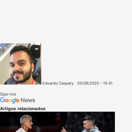
Eduardo Caspary
05/08/2020 - 15:41
Follow
Mande
on
um
Siga-nos
X
e-
mail
Artigos relacionados