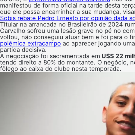
manifestou de forma oficial na tarde desta terç
que ele possa encaminhar a sua mudança, visa
Sobis rebate Pedro Ernesto por opinião dada s
Titular na arrancada no Brasileirão de 2024 ru
Carvalho sofreu uma lesão grave no pé no co
voltou, não conseguiu atuar bem e foi para o fi
polêmica extracampo
ao aparecer jogando uma
partida decisiva.
A negociação foi sacramentada em
U$S 22 milh
tendo direito a 80% do montante. O negócio, n
fôlego ao caixa do clube nesta temporada.