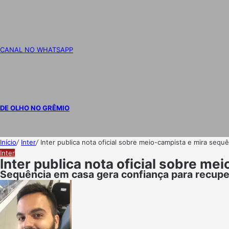
CANAL NO WHATSAPP
DE OLHO NO GRÊMIO
Início
/
Inter
/
Inter publica nota oficial sobre meio-campista e mira sequ
Inter
Inter publica nota oficial sobre me
Sequência em casa gera confiança para recuper