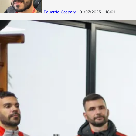
Eduardo Caspary
01/07/2025 - 18:01
Follow
Mande
on
um
X
e-
mail