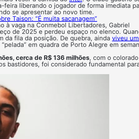
a-feira liberando o jogador de forma imediata p
ndo se apresentar ao novo time.
obre Taison: “É muita sacanagem”
mo à vaga na Conmebol Libertadores, Gabriel
meço de 2025 e perdeu espaço no elenco. Qua
m da fila da posição. De quebra, ainda
viveu um
 “pelada” em quadra de Porto Alegre em sema
ões, cerca de R$ 136 milhões
, com o colorado
os bastidores, foi considerado fundamental par