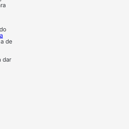
ara
ndo
a
na de
a dar