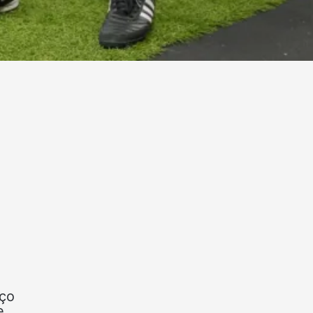
eço
e