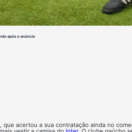
ndo após o anúncio
, que acertou a sua contratação ainda no com
mais vestir a camisa do
Inter
. O clube gaúcho s