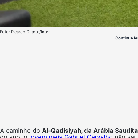
Foto: Ricardo Duarte/Inter
Continue le
A caminho do
Al-Qadisiyah, da Arábia Saudita
do ano, o
jovem meia Gabriel Carvalho
não vai 