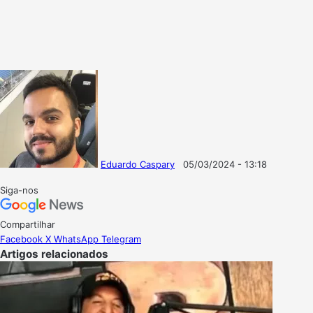
Eduardo Caspary
05/03/2024 - 13:18
Follow
Mande
on
um
Siga-nos
X
e-
mail
Compartilhar
Facebook
X
WhatsApp
Telegram
Artigos relacionados