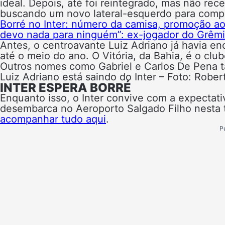
ideal. Depois, até foi reintegrado, mas não r
buscando um novo lateral-esquerdo para compet
Borré no Inter: número da camisa, promoção a
devo nada para ninguém”: ex-jogador do Grêmio
Antes, o centroavante Luiz Adriano já havia en
até o meio do ano. O Vitória, da Bahia, é o clu
Outros nomes como Gabriel e Carlos De Pena t
Luiz Adriano está saindo do Inter – Foto: Robe
INTER ESPERA BORRÉ
Enquanto isso, o Inter convive com a expectat
desembarca no Aeroporto Salgado Filho nesta te
acompanhar tudo aqui
.
P