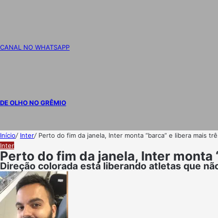
CANAL NO WHATSAPP
DE OLHO NO GRÊMIO
Início
/
Inter
/
Perto do fim da janela, Inter monta “barca” e libera mais tr
Inter
Perto do fim da janela, Inter monta 
Direção colorada está liberando atletas que n