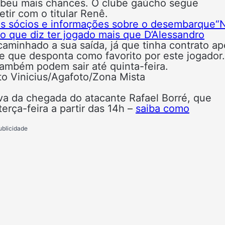
ecebeu mais chances. O clube gaúcho segue
ir com o titular Renê.
os sócios e informações sobre o desembarque
“
 que diz ter jogado mais que D’Alessandro
caminhado a sua saída, já que tinha contrato a
be que desponta como favorito por este jogador.
ambém podem sair até quinta-feira.
rto Vinicius/Agafoto/Zona Mista
iva da chegada do atacante Rafael Borré, que
rça-feira a partir das 14h –
saiba como
ublicidade