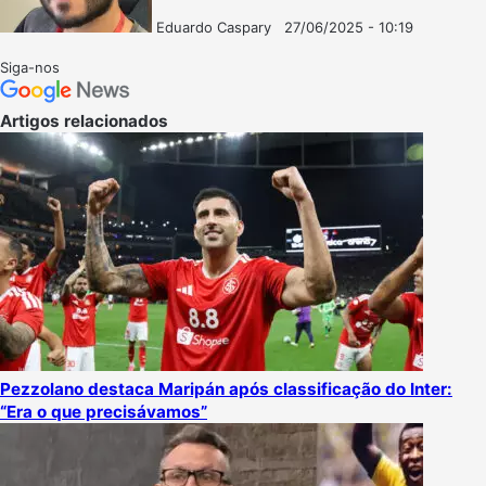
Eduardo Caspary
27/06/2025 - 10:19
Follow
Mande
on
um
Siga-nos
X
e-
mail
Artigos relacionados
Pezzolano destaca Maripán após classificação do Inter:
“Era o que precisávamos”