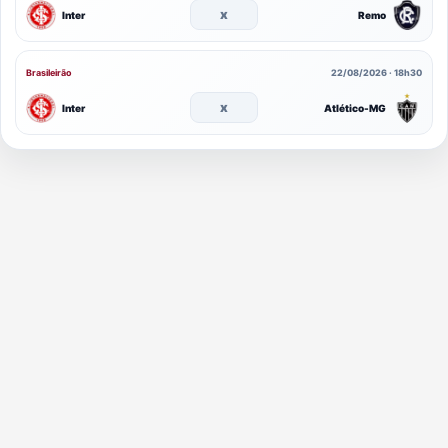
x
Inter
Remo
Brasileirão
22/08/2026 · 18h30
x
Inter
Atlético-MG