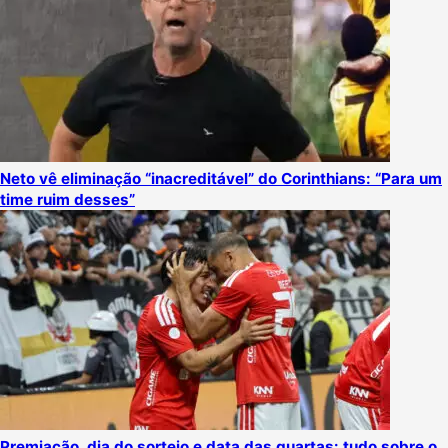
Neto vê eliminação “inacreditável” do Corinthians: “Para um
time ruim desses”
Premiação, dia do sorteio e data das quartas: tudo sobre o