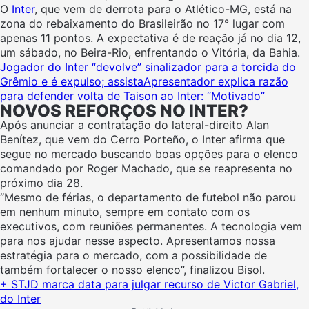
O
Inter
, que vem de derrota para o Atlético-MG, está na
zona do rebaixamento do Brasileirão no 17° lugar com
apenas 11 pontos. A expectativa é de reação já no dia 12,
um sábado, no Beira-Rio, enfrentando o Vitória, da Bahia.
Jogador do Inter “devolve” sinalizador para a torcida do
Grêmio e é expulso; assista
Apresentador explica razão
para defender volta de Taison ao Inter: “Motivado”
NOVOS REFORÇOS NO INTER?
Após anunciar a contratação do lateral-direito Alan
Benítez, que vem do Cerro Porteño, o Inter afirma que
segue no mercado buscando boas opções para o elenco
comandado por Roger Machado, que se reapresenta no
próximo dia 28.
“Mesmo de férias, o departamento de futebol não parou
em nenhum minuto, sempre em contato com os
executivos, com reuniões permanentes. A tecnologia vem
para nos ajudar nesse aspecto. Apresentamos nossa
estratégia para o mercado, com a possibilidade de
também fortalecer o nosso elenco”, finalizou Bisol.
+ STJD marca data para julgar recurso de Victor Gabriel,
do Inter