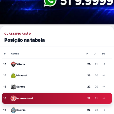
CLASSIFICAÇÃO
Posição na tabela
#
CLUBE
P
J
SG
13
Vitória
26
21
-9
14
Mirassol
23
20
-4
15
Santos
22
20
-4
16
Internacional
22
21
-4
17
Grêmio
22
20
-4