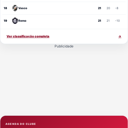
18
Vasco
21
20
-8
19
Remo
21
21
-10
Ver classificação completa
→
Publicidade
AGENDA DO CLUBE