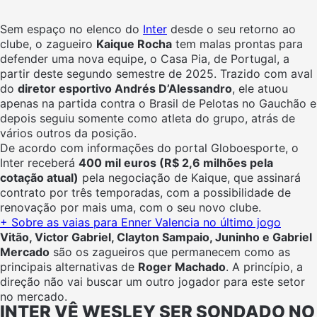
Sem espaço no elenco do
Inter
desde o seu retorno ao
clube, o zagueiro
Kaique Rocha
tem malas prontas para
defender uma nova equipe, o Casa Pia, de Portugal, a
partir deste segundo semestre de 2025. Trazido com aval
do
diretor esportivo Andrés D’Alessandro
, ele atuou
apenas na partida contra o Brasil de Pelotas no Gauchão e
depois seguiu somente como atleta do grupo, atrás de
vários outros da posição.
De acordo com informações do portal Globoesporte, o
Inter receberá
400 mil euros (R$ 2,6 milhões pela
cotação atual)
pela negociação de Kaique, que assinará
contrato por três temporadas, com a possibilidade de
renovação por mais uma, com o seu novo clube.
+
Sobre as vaias para Enner Valencia no último jogo
Vitão, Victor Gabriel, Clayton Sampaio, Juninho e Gabriel
Mercado
são os zagueiros que permanecem como as
principais alternativas de
Roger Machado
. A princípio, a
direção não vai buscar um outro jogador para este setor
no mercado.
INTER VÊ WESLEY SER SONDADO NO