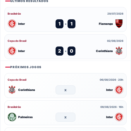
ÚLTIMOS RESULTADOS
Brasileirão
29/07/2026
1
1
Inter
Flamengo
x
Copa do Brasil
02/08/2026
2
0
Inter
Corinthians
x
PRÓXIMOS JOGOS
Copa do Brasil
06/08/2026 · 20h
x
Corinthians
Inter
Brasileirão
09/08/2026 · 16h
x
Palmeiras
Inter