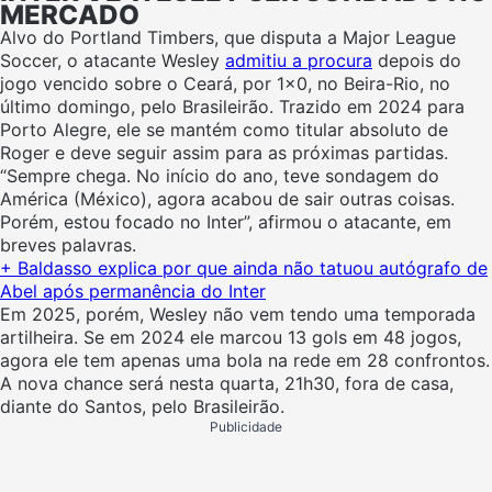
MERCADO
Alvo do Portland Timbers, que disputa a Major League
Soccer, o atacante Wesley
admitiu a procura
depois do
jogo vencido sobre o Ceará, por 1×0, no Beira-Rio, no
último domingo, pelo Brasileirão. Trazido em 2024 para
Porto Alegre, ele se mantém como titular absoluto de
Roger e deve seguir assim para as próximas partidas.
“Sempre chega. No início do ano, teve sondagem do
América (México), agora acabou de sair outras coisas.
Porém, estou focado no Inter”, afirmou o atacante, em
breves palavras.
+ Baldasso explica por que ainda não tatuou autógrafo de
Abel após permanência do Inter
Em 2025, porém, Wesley não vem tendo uma temporada
artilheira. Se em 2024 ele marcou 13 gols em 48 jogos,
agora ele tem apenas uma bola na rede em 28 confrontos.
A nova chance será nesta quarta, 21h30, fora de casa,
diante do Santos, pelo Brasileirão.
Publicidade