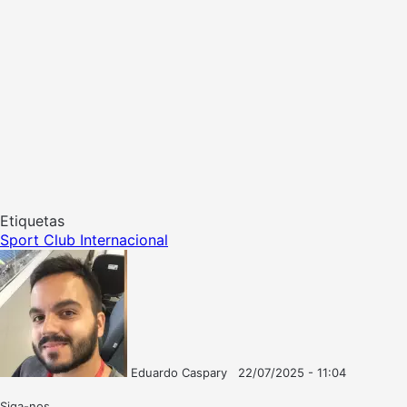
Etiquetas
Sport Club Internacional
Eduardo Caspary
22/07/2025 - 11:04
Follow
Mande
on
um
Siga-nos