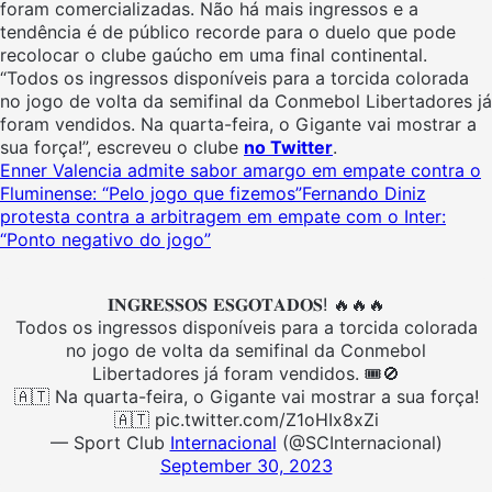
foram comercializadas. Não há mais ingressos e a
tendência é de público recorde para o duelo que pode
recolocar o clube gaúcho em uma final continental.
“Todos os ingressos disponíveis para a torcida colorada
no jogo de volta da semifinal da Conmebol Libertadores já
foram vendidos.
Na quarta-feira, o Gigante vai mostrar a
sua força!”, escreveu o clube
no Twitter
.
Enner Valencia admite sabor amargo em empate contra o
Fluminense: “Pelo jogo que fizemos”
Fernando Diniz
protesta contra a arbitragem em empate com o Inter:
“Ponto negativo do jogo”
𝐈𝐍𝐆𝐑𝐄𝐒𝐒𝐎𝐒 𝐄𝐒𝐆𝐎𝐓𝐀𝐃𝐎𝐒! 🔥🔥🔥
Todos os ingressos disponíveis para a torcida colorada
no jogo de volta da semifinal da Conmebol
Libertadores já foram vendidos. 🎟️🚫
🇦🇹 Na quarta-feira, o Gigante vai mostrar a sua força!
🇦🇹 pic.twitter.com/Z1oHIx8xZi
— Sport Club
Internacional
(@SCInternacional)
September 30, 2023