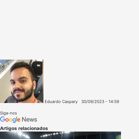
Eduardo Caspary
30/09/2023 - 14:59
Follow
Mande
on
um
Siga-nos
X
e-
mail
Artigos relacionados