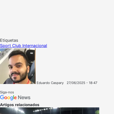
Etiquetas
Sport Club Internacional
Eduardo Caspary
27/06/2025 - 18:47
Follow
Mande
on
um
Siga-nos
X
e-
mail
Artigos relacionados