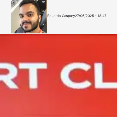
Eduardo Caspary
27/06/2025 - 18:47
Follow
Mande
on
um
X
e-
mail