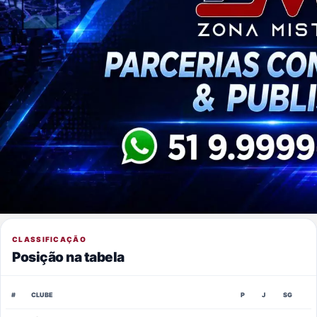
CLASSIFICAÇÃO
Posição na tabela
#
CLUBE
P
J
SG