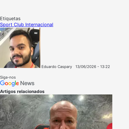
Etiquetas
Sport Club Internacional
Eduardo Caspary
13/06/2026 - 13:22
Follow
Mande
on
um
Siga-nos
X
e-
mail
Artigos relacionados