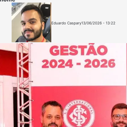
Eduardo Caspary
13/06/2026 - 13:22
Follow
Mande
on
um
X
e-
mail