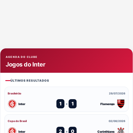
AGENDA DO CLUBE
Jogos do Inter
ÚLTIMOS RESULTADOS
Brasileirão
29/07/2026
1
1
Inter
Flamengo
x
Copa do Brasil
02/08/2026
2
0
Inter
Corinthians
x