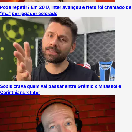
Pode repetir? Em 2017, Inter avançou e Neto foi chamado de
“m…” por jogador colorado
Sobis crava quem vai passar entre Grêmio x Mirassol e
Corinthians x Inter