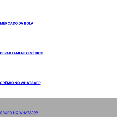
MERCADO DA BOLA
DEPARTAMENTO MÉDICO
GRÊMIO NO WHATSAPP
GRUPO NO WHATSAPP