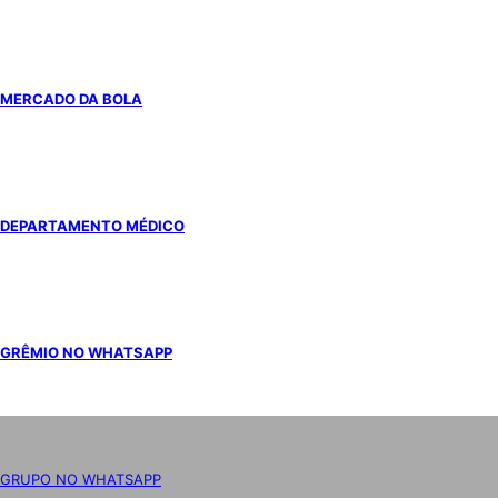
MERCADO DA BOLA
DEPARTAMENTO MÉDICO
GRÊMIO NO WHATSAPP
GRUPO NO WHATSAPP