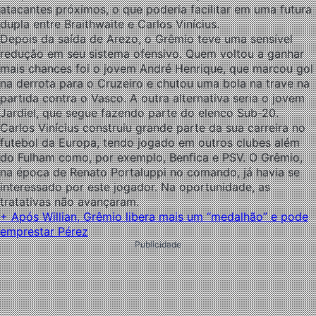
atacantes próximos, o que poderia facilitar em uma futura
dupla entre Braithwaite e Carlos Vinícius.
Depois da saída de Arezo, o Grêmio teve uma sensível
redução em seu sistema ofensivo. Quem voltou a ganhar
mais chances foi o jovem André Henrique, que marcou gol
na derrota para o Cruzeiro e chutou uma bola na trave na
partida contra o Vasco. A outra alternativa seria o jovem
Jardiel, que segue fazendo parte do elenco Sub-20.
Carlos Vinícius construiu grande parte da sua carreira no
futebol da Europa, tendo jogado em outros clubes além
do Fulham como, por exemplo, Benfica e PSV. O Grêmio,
na época de Renato Portaluppi no comando, já havia se
interessado por este jogador. Na oportunidade, as
tratativas não avançaram.
+ Após Willian, Grêmio libera mais um “medalhão” e pode
emprestar Pérez
Publicidade