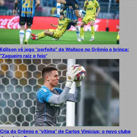
Edilson vê jogo “perfeito” de Wallace no Grêmio e brinca:
“Zagueiro raiz e feio”
Cria do Grêmio e “vítima” de Carlos Vinícius: o novo clube