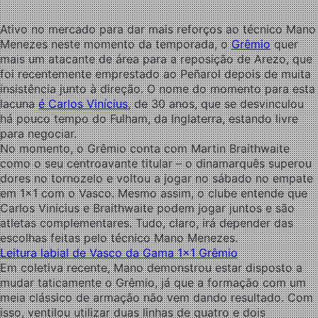
Ativo no mercado para dar mais reforços ao técnico Mano
Menezes neste momento da temporada, o
Grêmio
quer
mais um atacante de área para a reposição de Arezo, que
foi recentemente emprestado ao Peñarol depois de muita
insistência junto à direção. O nome do momento para esta
lacuna
é Carlos Vinícius
, de 30 anos, que se desvinculou
há pouco tempo do Fulham, da Inglaterra, estando livre
para negociar.
No momento, o Grêmio conta com Martin Braithwaite
como o seu centroavante titular – o dinamarquês superou
dores no tornozelo e voltou a jogar no sábado no empate
em 1×1 com o Vasco. Mesmo assim, o clube entende que
Carlos Vinicius e Braithwaite podem jogar juntos e são
atletas complementares. Tudo, claro, irá depender das
escolhas feitas pelo técnico Mano Menezes.
Leitura labial de Vasco da Gama 1×1 Grêmio
Em coletiva recente, Mano demonstrou estar disposto a
mudar taticamente o Grêmio, já que a formação com um
meia clássico de armação não vem dando resultado. Com
isso, ventilou utilizar duas linhas de quatro e dois