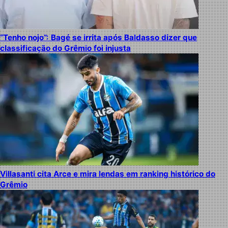
“Tenho nojo”: Bagé se irrita após Baldasso dizer que
classificação do Grêmio foi injusta
Villasanti cita Arce e mira lendas em ranking histórico do
Grêmio