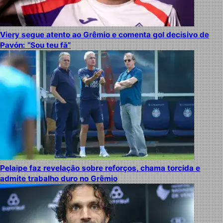
Viery segue atento ao Grêmio e comenta gol decisivo de
Pavón: “Sou teu fã”
Pelaipe faz revelação sobre reforços, chama torcida e
admite trabalho duro no Grêmio