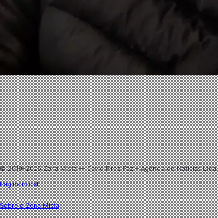
Facebook
X
Linkedin
Instagram
© 2019–2026 Zona Mista — David Pires Paz – Agência de Notícias Ltda.
Página inicial
Sobre o Zona Mista