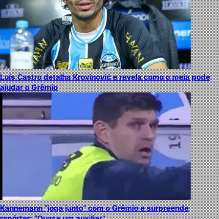
Luís Castro detalha Krovinović e revela como o meia pode
ajudar o Grêmio
Kannemann “joga junto” com o Grêmio e surpreende
repórter: “Quase um auxiliar”