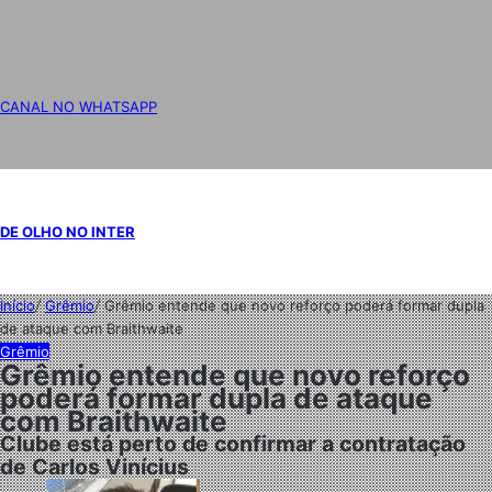
CANAL NO WHATSAPP
DE OLHO NO INTER
Início
/
Grêmio
/
Grêmio entende que novo reforço poderá formar dupla
de ataque com Braithwaite
Grêmio
Grêmio entende que novo reforço
poderá formar dupla de ataque
com Braithwaite
Clube está perto de confirmar a contratação
de Carlos Vinícius