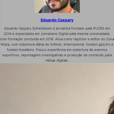
Eduardo Caspary
Eduardo Caspary Schiefelbein é jornalista formado pela PUCRS em
2014 e especialista em Jornalismo Digital pela mesma universidade,
com formação concluída em 2018. Atua como repórter e editor do Zona
Mista, com cobertura diária de Grêmio, Internacional, futebol gaúcho e
futebol brasileiro. Possui experiência em cobertura de eventos
esportivos, reportagens investigativas e produção de conteúdo para
mídias digitais.