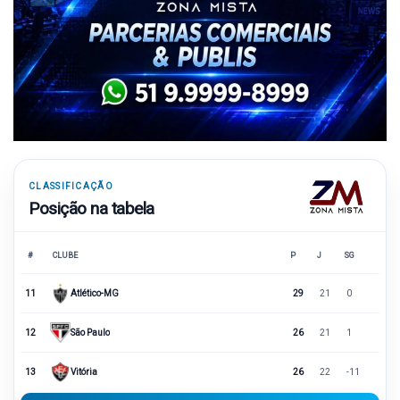
CLASSIFICAÇÃO
Posição na tabela
#
CLUBE
P
J
SG
11
Atlético-MG
29
21
0
12
São Paulo
26
21
1
13
Vitória
26
22
-11