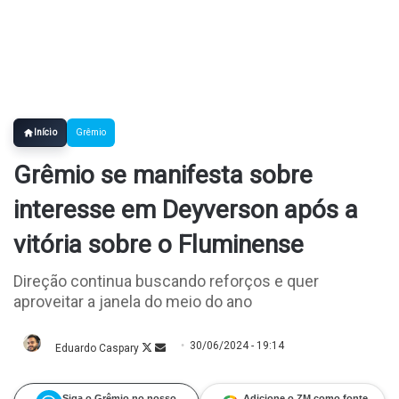
Início
Grêmio
Grêmio se manifesta sobre
interesse em Deyverson após a
vitória sobre o Fluminense
Direção continua buscando reforços e quer
aproveitar a janela do meio do ano
30/06/2024 - 19:14
Eduardo Caspary
Follow
Mande
on
um
X
e-
mail
Siga o Grêmio no nosso
Adicione o ZM como fonte