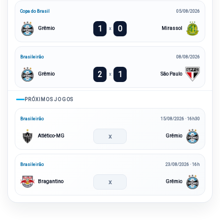
Copa do Brasil
05/08/2026
1
0
Grêmio
Mirassol
x
Brasileirão
08/08/2026
2
1
Grêmio
São Paulo
x
PRÓXIMOS JOGOS
Brasileirão
15/08/2026 · 16h30
x
Atlético-MG
Grêmio
Brasileirão
23/08/2026 · 16h
x
Bragantino
Grêmio