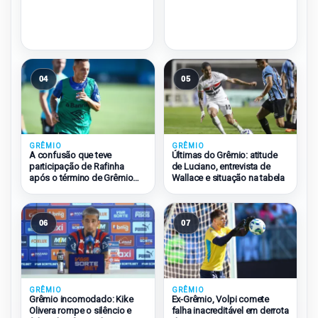
04
05
GRÊMIO
GRÊMIO
A confusão que teve
Últimas do Grêmio: atitude
participação de Rafinha
de Luciano, entrevista de
após o término de Grêmio
Wallace e situação na tabela
2×1 São Paulo
06
07
GRÊMIO
GRÊMIO
Grêmio incomodado: Kike
Ex-Grêmio, Volpi comete
Olivera rompe o silêncio e
falha inacreditável em derrota