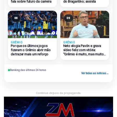
fala sobre futuro da carreira
do Bragantino; assista
08
09
GRÊMIO
GRÊMIO
Por que os últimos jogos
Neto elogia Pavón e grava
fizeram o Grêmio abrir mão
vídeo feliz com vitória:
de trazer mais um reforço
“Grêmio é muito, mas muito
grande”
Ranking das últimas 24 horas
Ver todas as notícias
→
Continua depois da propaganda.