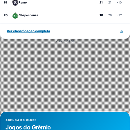
19
Remo
21
21
-10
20
Chapecoense
10
20
-22
Ver classificação completa
→
Publicidade
AGENDA DO CLUBE
Jogos do Grêmio