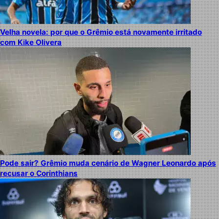
Velha novela: por que o Grêmio está novamente irritado
com Kike Olivera
Pode sair? Grêmio muda cenário de Wagner Leonardo após
recusar o Corinthians