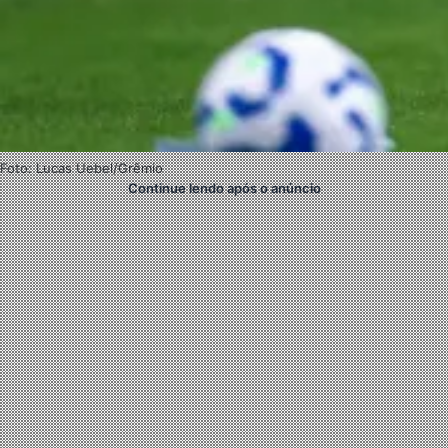
Foto: Lucas Uebel/Grêmio
Continue lendo após o anúncio