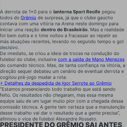
A derrota de 1×0 para o
lanterna Sport Recife
pegou
todos do
Grêmio
de surpresa, já que o clube gaúcho
contava com uma vitória na Arena neste domingo para
iniciar uma reação
dentro do Brasileirão
. Mas a realidade
foi bem outra e o time voltou a fracassar ao repetir as
más atuações recentes, levando no segundo tempo o gol
decisivo.
De imediato, se criou a ideia de trocas na condução do
futebol do clube, inclusive
com a saída de Mano Menezes
do comando técnico. Mas, de tanta confiança na vitória, a
direção sequer debateu um cenário de eventual derrota e
cogitou pré-jogo mudar a rota.
+
Detalhes da despedida de Igor Serrote ao Grêmio
“Estamos presenciando todo trabalho que está sendo
feito. Os resultados não chegaram, mas essa mesma
equipe saiu de um lugar muito pior com a chegada dessa
comissão técnica. A gente tem certeza que a manutenção
desse trabalho vai dar o resultado que a gente precisa”,
afirmou o vice de futebol Alexandre Rossato.
PRESIDENTE DO GRÊMIO SAI ANTES