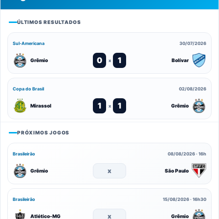
ÚLTIMOS RESULTADOS
Sul-Americana
30/07/2026
0
1
Grêmio
Bolívar
x
Copa do Brasil
02/08/2026
1
1
Mirassol
Grêmio
x
PRÓXIMOS JOGOS
Brasileirão
08/08/2026 · 16h
x
Grêmio
São Paulo
Brasileirão
15/08/2026 · 16h30
x
Atlético-MG
Grêmio