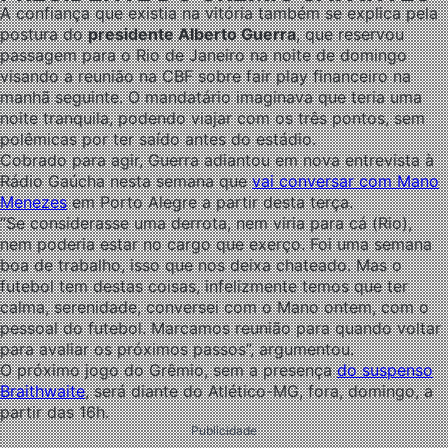
A confiança que existia na vitória também se explica pela
postura do
presidente Alberto Guerra
, que reservou
passagem para o Rio de Janeiro na noite de domingo
visando a reunião na CBF sobre fair play financeiro na
manhã seguinte. O mandatário imaginava que teria uma
noite tranquila, podendo viajar com os três pontos, sem
polêmicas por ter saído antes do estádio.
Cobrado para agir, Guerra adiantou em nova entrevista à
Rádio Gaúcha nesta semana que
vai conversar com Mano
Menezes
em Porto Alegre a partir desta terça.
“Se considerasse uma derrota, nem viria para cá (Rio),
nem poderia estar no cargo que exerço. Foi uma semana
boa de trabalho, isso que nos deixa chateado. Mas o
futebol tem destas coisas, infelizmente temos que ter
calma, serenidade, conversei com o Mano ontem, com o
pessoal do futebol. Marcamos reunião para quando voltar
para avaliar os próximos passos”, argumentou.
O próximo jogo do Grêmio, sem a presença
do suspenso
Braithwaite
, será diante do Atlético-MG, fora, domingo, a
partir das 16h.
Publicidade