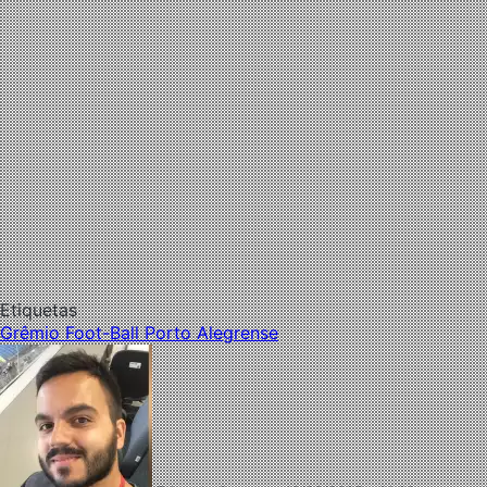
Etiquetas
Grêmio Foot-Ball Porto Alegrense