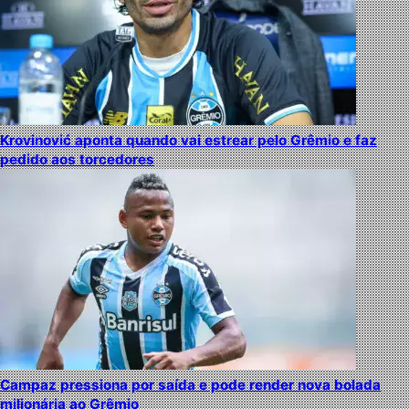
Krovinović aponta quando vai estrear pelo Grêmio e faz
pedido aos torcedores
Campaz pressiona por saída e pode render nova bolada
milionária ao Grêmio