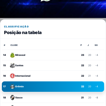
CLASSIFICAÇÃO
Posição na tabela
#
CLUBE
P
J
SG
14
Mirassol
23
20
-4
15
Santos
22
20
-4
16
Internacional
22
21
-4
17
Grêmio
22
20
-4
18
Vasco
21
20
-8