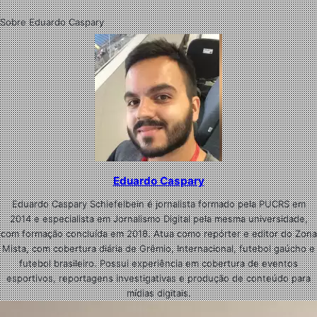
Sobre Eduardo Caspary
Eduardo Caspary
Eduardo Caspary Schiefelbein é jornalista formado pela PUCRS em
2014 e especialista em Jornalismo Digital pela mesma universidade,
com formação concluída em 2018. Atua como repórter e editor do Zona
Mista, com cobertura diária de Grêmio, Internacional, futebol gaúcho e
futebol brasileiro. Possui experiência em cobertura de eventos
esportivos, reportagens investigativas e produção de conteúdo para
mídias digitais.