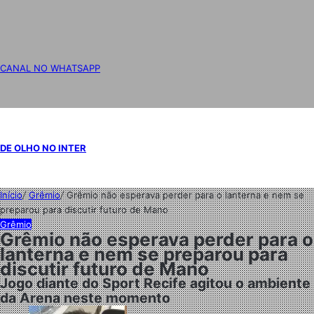
CANAL NO WHATSAPP
DE OLHO NO INTER
Início
/
Grêmio
/
Grêmio não esperava perder para o lanterna e nem se
preparou para discutir futuro de Mano
Grêmio
Grêmio não esperava perder para o
lanterna e nem se preparou para
discutir futuro de Mano
Jogo diante do Sport Recife agitou o ambiente
da Arena neste momento