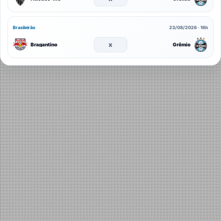
Brasileirão
23/08/2026 · 16h
x
Bragantino
Grêmio