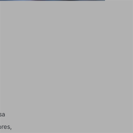
sa
ores,