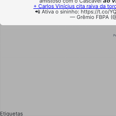
amistoso com o Cascavel 𝙖𝙤 𝙫𝙞
+ Carlos Vinícius cita raiva da to
📲 Ativa o sininho: https://t.co
— Grêmio FBPA (
P
Etiquetas