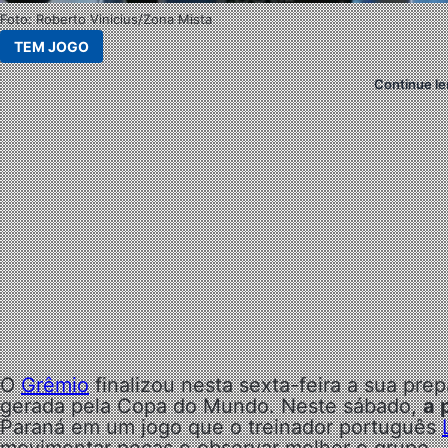
Foto: Roberto Vinicius/Zona Mista
TEM JOGO
Continue le
O
Grêmio
finalizou nesta sexta-feira a sua pre
gerada pela Copa do Mundo. Neste sábado,
a 
Paraná em um jogo que o treinador português
movimentar peças e observar melhor o grupo.