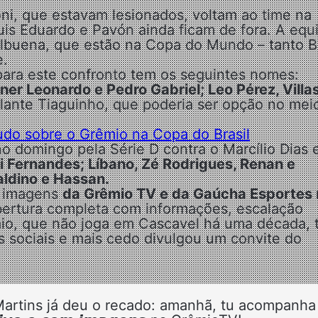
ni, que estavam lesionados, voltam ao time na
uis Eduardo e Pavón ainda ficam de fora. A equ
buena, que estão na Copa do Mundo – tanto Br
e.
para este confronto tem os seguintes nomes:
r Leonardo e Pedro Gabriel; Leo Pérez, Villas
olante Tiaguinho, que poderia ser opção no mei
tudo sobre o Grêmio na Copa do Brasil
o domingo pela Série D contra o Marcílio Dias e
i Fernandes; Líbano, Zé Rodrigues, Renan e
aldino e Hassan.
om imagens
da Grêmio TV e da Gaúcha Esportes 
obertura completa com informações, escalação
mio, que não joga em Cascavel há uma década,
 sociais e mais cedo divulgou um convite do
tins já deu o recado: amanhã, tu acompanha