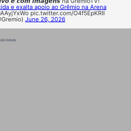
𝙤 𝙚 𝙘𝙤𝙢 𝙞𝙢𝙖𝙜𝙚𝙣𝙨 na GrêmioTV!
rcida e exalta apoio ao Grêmio na Arena
/YQAAyjYxWo pic.twitter.com/O4f5EpKRII
@Gremio)
June 26, 2026
ublicidade