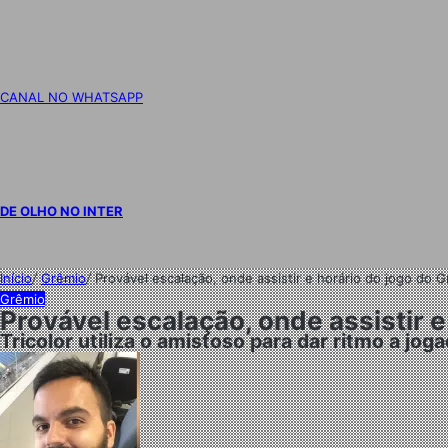
CANAL NO WHATSAPP
DE OLHO NO INTER
Início
/
Grêmio
/
Provável escalação, onde assistir e horário do jogo do
Grêmio
Provável escalação, onde assistir 
Tricolor utiliza o amistoso para dar ritmo a jo