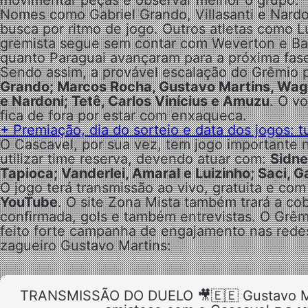
Nomes como Gabriel Grando, Villasanti e Nardo
busca por ritmo de jogo. Outros atletas como L
gremista segue sem contar com Weverton e Bal
quanto Paraguai avançaram para a próxima fas
Sendo assim, a provável escalação do Grêmio 
Grando; Marcos Rocha, Gustavo Martins, Wagne
e Nardoni; Tetê, Carlos Vinícius e Amuzu
. O v
fica de fora por estar com enxaqueca.
+ Premiação, dia do sorteio e data dos jogos: 
O Cascavel, por sua vez, tem jogo importante n
utilizar time reserva, devendo atuar com:
Sidne
Tapioca; Vanderlei, Amaral e Luizinho; Saci, G
O jogo terá transmissão ao vivo, gratuita e c
YouTube
. O site Zona Mista também trará a c
confirmada, gols e também entrevistas. O Grê
feito forte campanha de engajamento nas redes
zagueiro Gustavo Martins:
TRANSMISSÃO DO DUELO 🎥🇪🇪 Gustavo Mar