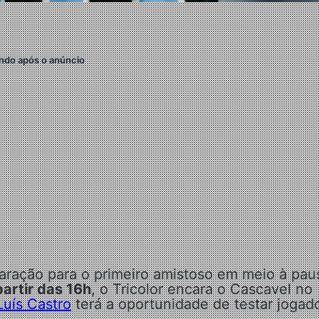
ndo após o anúncio
paração para o primeiro amistoso em meio à pau
partir das 16h
, o Tricolor encara o Cascavel no
Luís Castro
terá a oportunidade de testar jogad