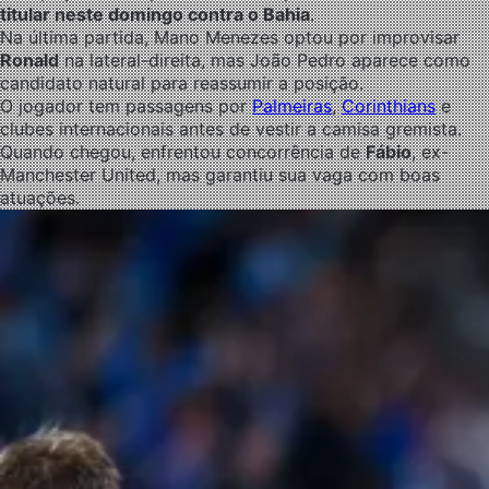
titular neste domingo contra o Bahia
.
Na última partida, Mano Menezes optou por improvisar
Ronald
na lateral-direita, mas João Pedro aparece como
candidato natural para reassumir a posição.
O jogador tem passagens por
Palmeiras
,
Corinthians
e
clubes internacionais antes de vestir a camisa gremista.
Quando chegou, enfrentou concorrência de
Fábio
, ex-
Manchester United, mas garantiu sua vaga com boas
atuações.