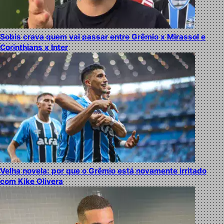
Sobis crava quem vai passar entre Grêmio x Mirassol e
Corinthians x Inter
Velha novela: por que o Grêmio está novamente irritado
com Kike Olivera