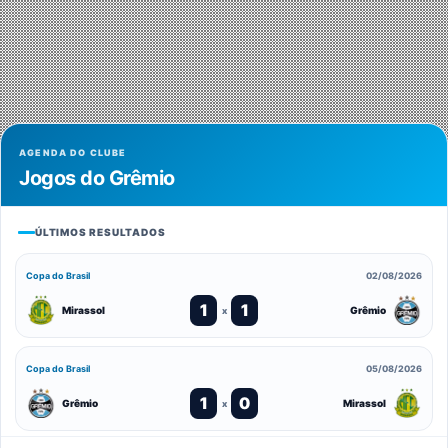
AGENDA DO CLUBE
Jogos do Grêmio
ÚLTIMOS RESULTADOS
Copa do Brasil
02/08/2026
1
1
Mirassol
Grêmio
x
Copa do Brasil
05/08/2026
1
0
Grêmio
Mirassol
x