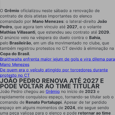
O
Grêmio
oficializou neste sábado a renovação de
contrato de dois atletas importantes do elenco
comandado por
Mano Menezes
: o lateral-direito
João
Pedro
, que agora tem vínculo até
2027
, e o volante
Mathias Villasanti
, que estendeu seu contrato até
2029
.
O anúncio veio na véspera do duelo contra o
Bahia
,
pelo
Brasileirão
, em um dia movimentado no clube, que
também registrou protestos no CT devido à eliminação na
Copa do Brasil
.
Braithwaite enfrenta maior jejum de gols e vira dilema para
Mano Menezes
De quem era o veículo atingido por torcedores durante
protesto no CT
JOÃO PEDRO RENOVA ATÉ 2027 E
PODE VOLTAR AO TIME TITULAR
João Pedro chegou ao
Grêmio
no início de
2023
e
rapidamente conquistou espaço, tornando-se titular sob o
comando de
Renato Portaluppi
. Apesar de ter perdido
espaço em alguns momentos de
2024
, ele segue sendo
uma peça valiosa para o elenco e pode
retornar ao time