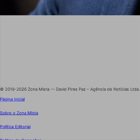
Website
Facebook
X
Linkedin
Instagram
© 2019–2026 Zona Mista — David Pires Paz – Agência de Notícias Ltda.
Página inicial
Sobre o Zona Mista
Política Editorial