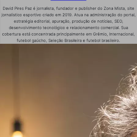
David Pires Paz é jornalista, fundador e publisher do Zona Mista, site
jornalístico esportivo criado em 2019. Atua na administração do portal,
estratégia editorial, apuração, produção de notícias, SEO,
desenvolvimento tecnológico e relacionamento comercial. Sua
cobertura está concentrada principalmente em Grêmio, Internacional,
futebol gaúcho, Seleção Brasileira e futebol brasileiro.