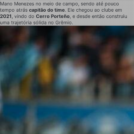
Mano Menezes no meio de campo, sendo até pouco
tempo atrás
capitão do time
. Ele chegou ao clube em
2021
, vindo do
Cerro Porteño
, e desde então construiu
uma trajetória sólida no Grêmio.