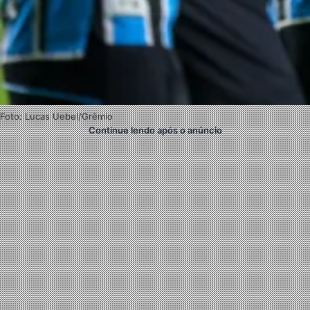
Foto: Lucas Uebel/Grêmio
Continue lendo após o anúncio