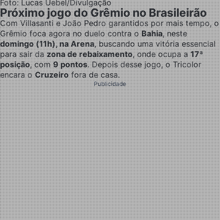
Foto: Lucas Uebel/Divulgação
Próximo jogo do Grêmio no Brasileirão
Com Villasanti e João Pedro garantidos por mais tempo, o
Grêmio foca agora no duelo contra o
Bahia
, neste
domingo (11h), na Arena
, buscando uma vitória essencial
para sair da
zona de rebaixamento
, onde ocupa a
17ª
posição
, com
9 pontos
. Depois desse jogo, o Tricolor
encara o
Cruzeiro
fora de casa.
Publicidade