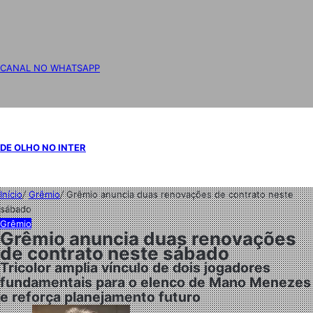
CANAL NO WHATSAPP
DE OLHO NO INTER
Início
/
Grêmio
/
Grêmio anuncia duas renovações de contrato neste
sábado
Grêmio
Grêmio anuncia duas renovações
de contrato neste sábado
Tricolor amplia vínculo de dois jogadores
fundamentais para o elenco de Mano Menezes
e reforça planejamento futuro