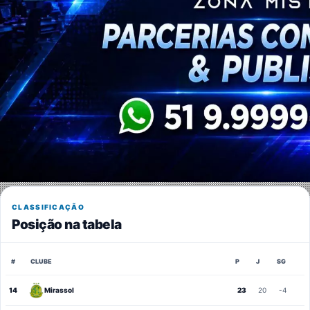
CLASSIFICAÇÃO
Posição na tabela
#
CLUBE
P
J
SG
14
Mirassol
23
20
-4