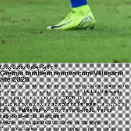
Foto: Lucas Uebel/Grêmio
Grêmio também renova com Villasanti
até 2029
Outra peça fundamental que garantiu sua permanência no
Grêmio por mais tempo foi o volante
Matías Villasanti
,
que agora tem contrato até
2029
. O paraguaio, que é
presença constante na
seleção do Paraguai
, já esteve na
mira do
Palmeiras
no início da temporada, mas as
negociações não avançaram.
Mesmo com algumas oscilações de desempenho,
Villasanti segue como uma das opções preferidas de