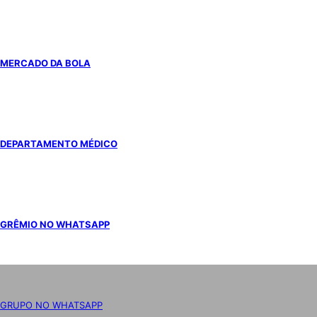
MERCADO DA BOLA
DEPARTAMENTO MÉDICO
GRÊMIO NO WHATSAPP
GRUPO NO WHATSAPP