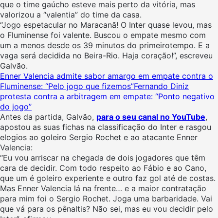
que o time gaúcho esteve mais perto da vitória, mas
valorizou a “valentia” do time da casa.
“Jogo espetacular no Maracanã! O Inter quase levou, mas
o Fluminense foi valente. Buscou o empate mesmo com
um a menos desde os 39 minutos do primeirotempo. E a
vaga será decidida no Beira-Rio. Haja coração!”, escreveu
Galvão.
Enner Valencia admite sabor amargo em empate contra o
Fluminense: “Pelo jogo que fizemos”
Fernando Diniz
protesta contra a arbitragem em empate: “Ponto negativo
do jogo”
Antes da partida, Galvão,
para o seu canal no YouTube
,
apostou as suas fichas na classificação do Inter e rasgou
elogios ao goleiro Sergio Rochet e ao atacante Enner
Valencia:
“Eu vou arriscar na chegada de dois jogadores que têm
cara de decidir. Com todo respeito ao Fábio e ao Cano,
que um é goleiro experiente e outro faz gol até de costas.
Mas Enner Valencia lá na frente… e a maior contratação
para mim foi o Sergio Rochet. Joga uma barbaridade. Vai
que vá para os pênaltis? Não sei, mas eu vou decidir pelo