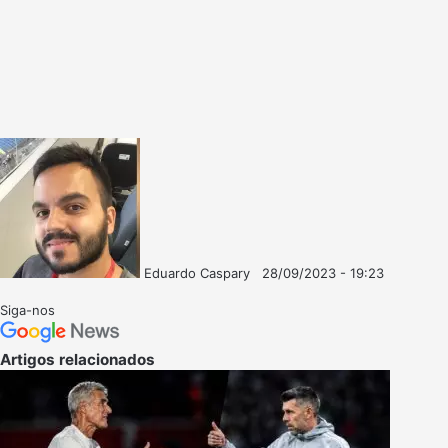
Eduardo Caspary
28/09/2023 - 19:23
Follow
Mande
on
um
Siga-nos
X
e-
mail
Artigos relacionados