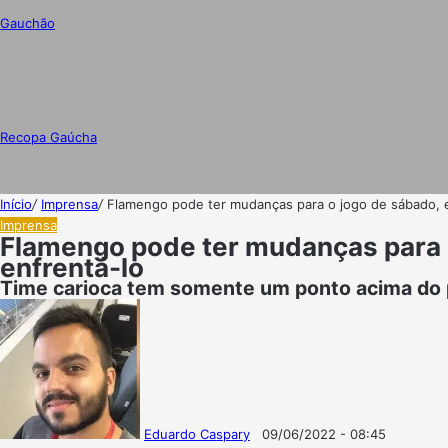
Gauchão
Recopa Gaúcha
Início
/
Imprensa
/
Flamengo pode ter mudanças para o jogo de sábado,
Imprensa
Flamengo pode ter mudanças para
enfrentá-lo
Time carioca tem somente um ponto acima do p
Eduardo Caspary
09/06/2022 - 08:45
Follow
Mande