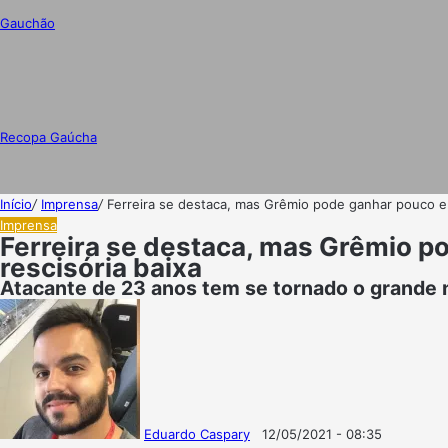
Gauchão
Recopa Gaúcha
Início
/
Imprensa
/
Ferreira se destaca, mas Grêmio pode ganhar pouco em
Imprensa
Ferreira se destaca, mas Grêmio p
rescisória baixa
Atacante de 23 anos tem se tornado o grande n
Eduardo Caspary
12/05/2021 - 08:35
Follow
Mande