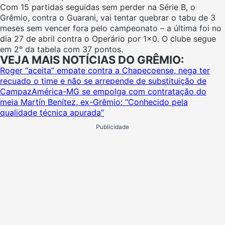
Com 15 partidas seguidas sem perder na Série B, o
Grêmio, contra o Guarani, vai tentar quebrar o tabu de 3
meses sem vencer fora pelo campeonato – a última foi no
dia 27 de abril contra o Operário por 1×0. O clube segue
em 2° da tabela com 37 pontos.
VEJA MAIS NOTÍCIAS DO GRÊMIO:
Roger “aceita” empate contra a Chapecoense, nega ter
recuado o time e não se arrepende de substituição de
Campaz
América-MG se empolga com contratação do
meia Martín Benítez, ex-Grêmio: “Conhecido pela
qualidade técnica apurada”
Publicidade