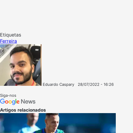
Etiquetas
Ferreira
Eduardo Caspary
28/07/2022 - 16:26
Follow
Mande
on
um
Siga-nos
X
e-
mail
Artigos relacionados