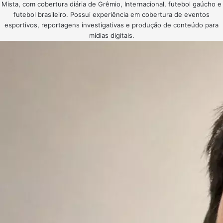
Mista, com cobertura diária de Grêmio, Internacional, futebol gaúcho e
futebol brasileiro. Possui experiência em cobertura de eventos
esportivos, reportagens investigativas e produção de conteúdo para
mídias digitais.