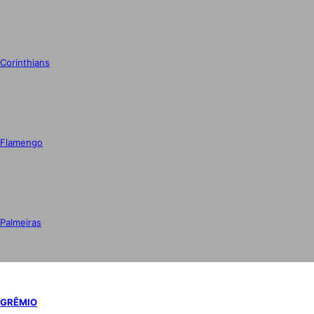
Corinthians
Flamengo
Palmeiras
GRÊMIO