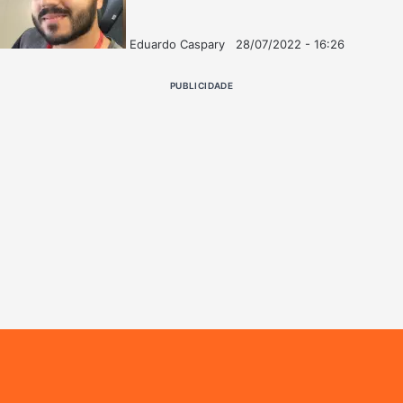
Eduardo Caspary
28/07/2022 - 16:26
Follow
Mande
on
um
PUBLICIDADE
X
e-
mail