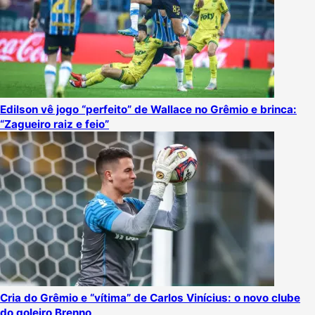
Edilson vê jogo “perfeito” de Wallace no Grêmio e brinca:
“Zagueiro raiz e feio”
Cria do Grêmio e “vítima” de Carlos Vinícius: o novo clube
do goleiro Brenno