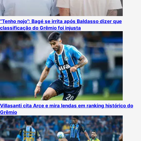
“Tenho nojo”: Bagé se irrita após Baldasso dizer que
classificação do Grêmio foi injusta
Villasanti cita Arce e mira lendas em ranking histórico do
Grêmio