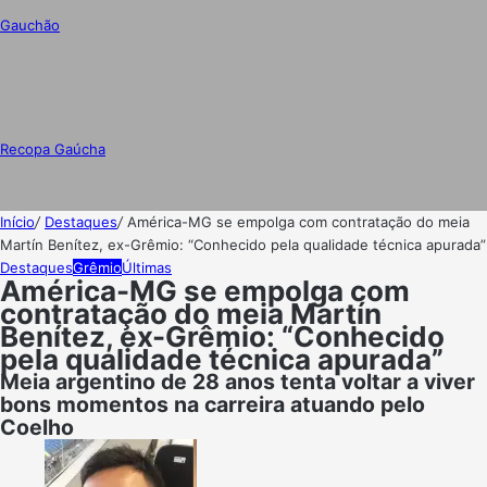
Gauchão
Recopa Gaúcha
Início
/
Destaques
/
América-MG se empolga com contratação do meia
Martín Benítez, ex-Grêmio: “Conhecido pela qualidade técnica apurada”
Destaques
Grêmio
Últimas
América-MG se empolga com
contratação do meia Martín
Benítez, ex-Grêmio: “Conhecido
pela qualidade técnica apurada”
Meia argentino de 28 anos tenta voltar a viver
bons momentos na carreira atuando pelo
Coelho