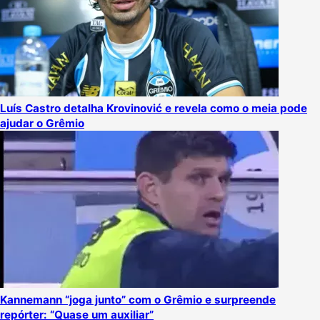
Luís Castro detalha Krovinović e revela como o meia pode
ajudar o Grêmio
Kannemann “joga junto” com o Grêmio e surpreende
repórter: “Quase um auxiliar”