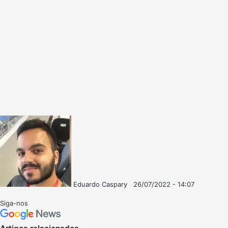
Eduardo Caspary
26/07/2022 - 14:07
Follow
Mande
on
um
Siga-nos
X
e-
mail