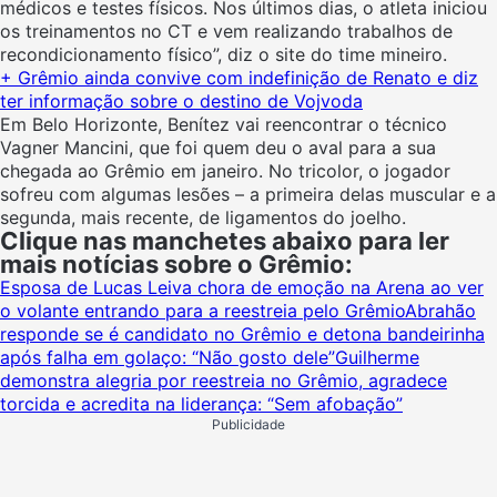
médicos e testes físicos. Nos últimos dias, o atleta iniciou
os treinamentos no CT e vem realizando trabalhos de
recondicionamento físico”, diz o site do time mineiro.
+ Grêmio ainda convive com indefinição de Renato e diz
ter informação sobre o destino de Vojvoda
Em Belo Horizonte, Benítez vai reencontrar o técnico
Vagner Mancini, que foi quem deu o aval para a sua
chegada ao Grêmio em janeiro. No tricolor, o jogador
sofreu com algumas lesões – a primeira delas muscular e a
segunda, mais recente, de ligamentos do joelho.
Clique nas manchetes abaixo para ler
mais notícias sobre o Grêmio:
Esposa de Lucas Leiva chora de emoção na Arena ao ver
o volante entrando para a reestreia pelo Grêmio
Abrahão
responde se é candidato no Grêmio e detona bandeirinha
após falha em golaço: “Não gosto dele”
Guilherme
demonstra alegria por reestreia no Grêmio, agradece
torcida e acredita na liderança: “Sem afobação”
Publicidade