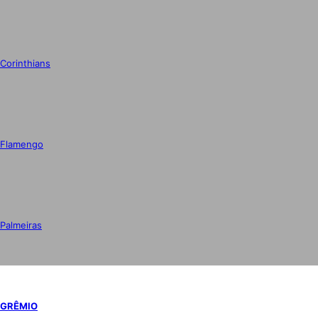
Corinthians
Flamengo
Palmeiras
GRÊMIO