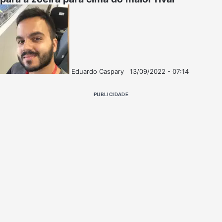
Eduardo Caspary
13/09/2022 - 07:14
Follow
Mande
on
um
PUBLICIDADE
X
e-
mail