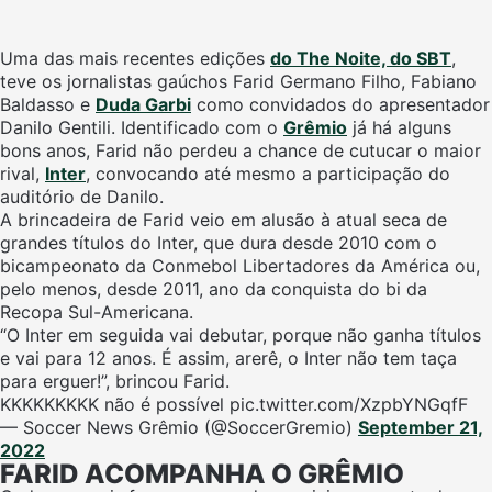
Uma das mais recentes edições
do The Noite, do SBT
,
teve os jornalistas gaúchos Farid Germano Filho, Fabiano
Baldasso e
Duda Garbi
como convidados do apresentador
Danilo Gentili. Identificado com o
Grêmio
já há alguns
bons anos, Farid não perdeu a chance de cutucar o maior
rival,
Inter
, convocando até mesmo a participação do
auditório de Danilo.
A brincadeira de Farid veio em alusão à atual seca de
grandes títulos do Inter, que dura desde 2010 com o
bicampeonato da Conmebol Libertadores da América ou,
pelo menos, desde 2011, ano da conquista do bi da
Recopa Sul-Americana.
“O Inter em seguida vai debutar, porque não ganha títulos
e vai para 12 anos. É assim, arerê, o Inter não tem taça
para erguer!”, brincou Farid.
KKKKKKKKK não é possível pic.twitter.com/XzpbYNGqfF
— Soccer News Grêmio (@SoccerGremio)
September 21,
2022
FARID ACOMPANHA O GRÊMIO