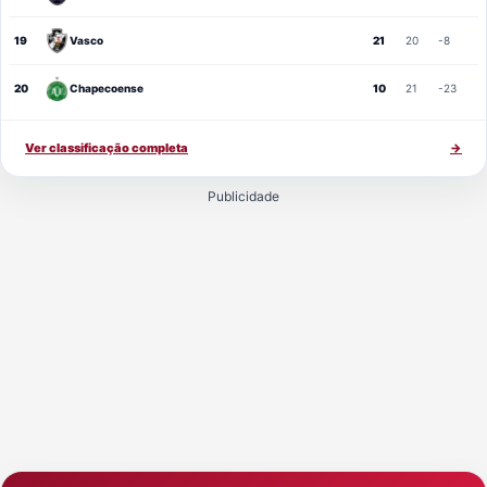
19
Vasco
21
20
-8
20
Chapecoense
10
21
-23
Ver classificação completa
→
Publicidade