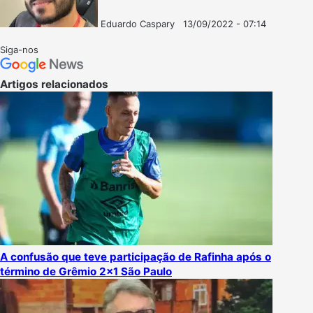
Eduardo Caspary
13/09/2022 - 07:14
Follow
Mande
on
um
Siga-nos
X
e-
mail
Artigos relacionados
A confusão que teve participação de Rafinha após o
término de Grêmio 2×1 São Paulo