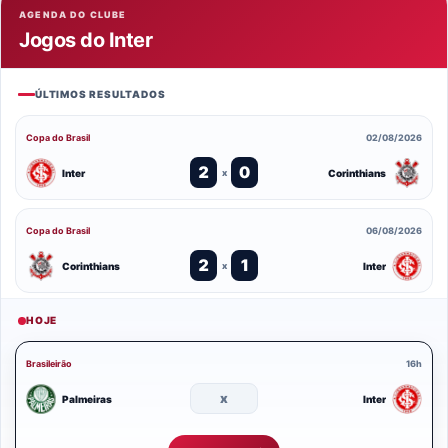
AGENDA DO CLUBE
Jogos do Inter
ÚLTIMOS RESULTADOS
Copa do Brasil
02/08/2026
2
0
Inter
Corinthians
x
Copa do Brasil
06/08/2026
2
1
Corinthians
Inter
x
HOJE
Brasileirão
16h
x
Palmeiras
Inter