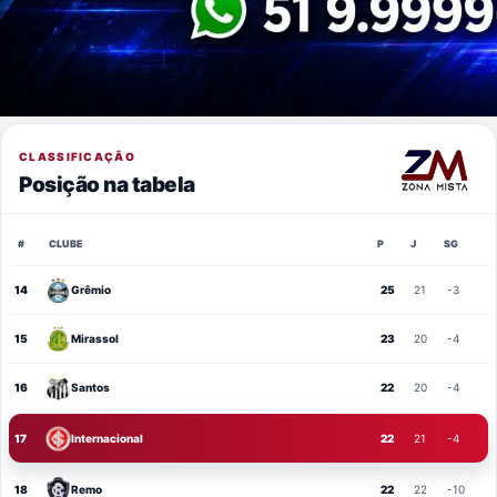
CLASSIFICAÇÃO
Posição na tabela
#
CLUBE
P
J
SG
14
Grêmio
25
21
-3
15
Mirassol
23
20
-4
16
Santos
22
20
-4
17
Internacional
22
21
-4
18
Remo
22
22
-10