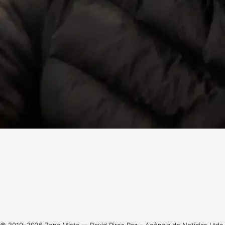
Facebook
X
Linkedin
Instagram
© 2019–2026 Zona Mista — David Pires Paz – Agência de Notícias Ltda.