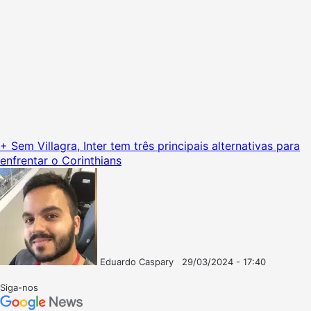
+ Sem Villagra, Inter tem três principais alternativas para
enfrentar o Corinthians
Eduardo Caspary
29/03/2024 - 17:40
Follow
Mande
on
um
Siga-nos
X
e-