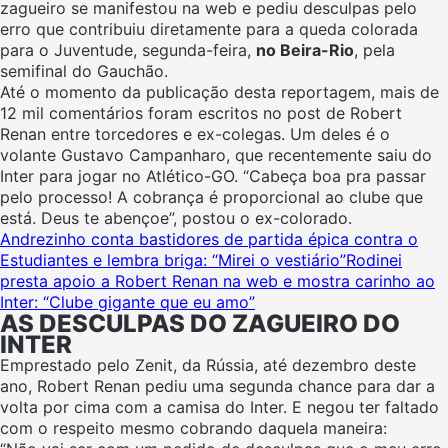
zagueiro se manifestou na web e pediu desculpas pelo
erro que contribuiu diretamente para a queda colorada
para o Juventude, segunda-feira,
no Beira-Rio
, pela
semifinal do Gauchão.
Até o momento da publicação desta reportagem, mais de
12 mil comentários foram escritos no post de Robert
Renan entre torcedores e ex-colegas. Um deles é o
volante Gustavo Campanharo, que recentemente saiu do
Inter para jogar no Atlético-GO. “Cabeça boa pra passar
pelo processo! A cobrança é proporcional ao clube que
está. Deus te abençoe”, postou o ex-colorado.
Andrezinho conta bastidores de partida épica contra o
Estudiantes e lembra briga: “Mirei o vestiário”
Rodinei
presta apoio a Robert Renan na web e mostra carinho ao
Inter: “Clube gigante que eu amo”
AS DESCULPAS DO ZAGUEIRO DO
INTER
Emprestado pelo Zenit, da Rússia, até dezembro deste
ano, Robert Renan pediu uma segunda chance para dar a
volta por cima com a camisa do Inter. E negou ter faltado
com o respeito mesmo cobrando daquela maneira: