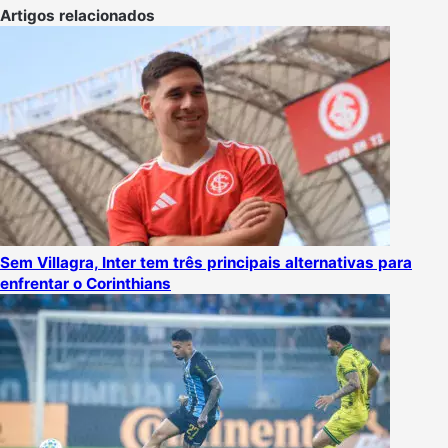
mail
Artigos relacionados
Sem Villagra, Inter tem três principais alternativas para
enfrentar o Corinthians