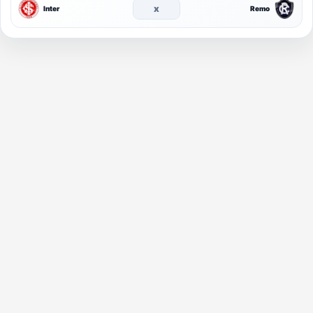
x
Inter
Remo