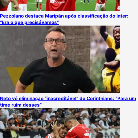
Pezzolano destaca Maripán após classificação do Inter:
“Era o que precisávamos”
Neto vê eliminação “inacreditável” do Corinthians: “Para um
time ruim desses”