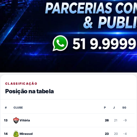
CLASSIFICAÇÃO
Posição na tabela
#
CLUBE
P
J
SG
13
Vitória
26
21
-9
14
Mirassol
23
20
-4