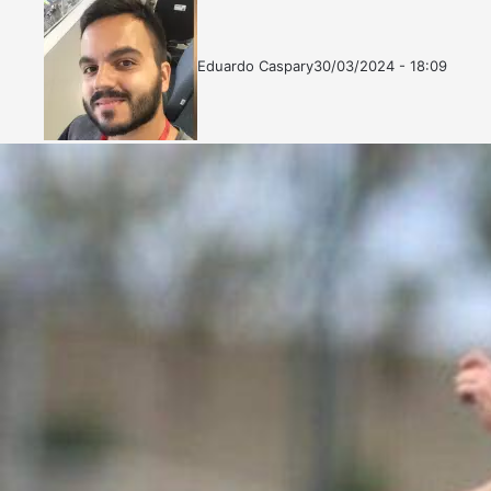
Eduardo Caspary
30/03/2024 - 18:09
Follow
Mande
on
um
X
e-
mail