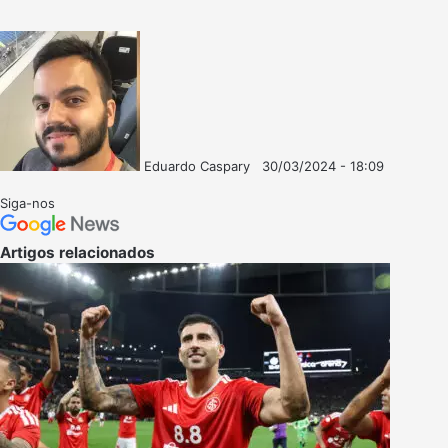
Eduardo Caspary
30/03/2024 - 18:09
Follow
Mande
on
um
Siga-nos
X
e-
mail
Artigos relacionados