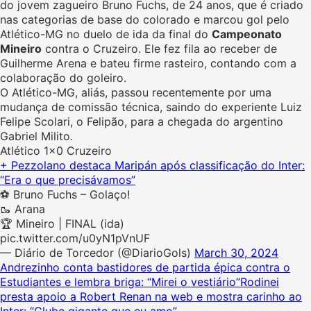
do jovem zagueiro Bruno Fuchs, de 24 anos, que é criado
nas categorias de base do colorado e marcou gol pelo
Atlético-MG no duelo de ida da final do
Campeonato
Mineiro
contra o Cruzeiro. Ele fez fila ao receber de
Guilherme Arena e bateu firme rasteiro, contando com a
colaboração do goleiro.
O Atlético-MG, aliás, passou recentemente por uma
mudança de comissão técnica, saindo do experiente Luiz
Felipe Scolari, o Felipão, para a chegada do argentino
Gabriel Milito.
Atlético 1×0 Cruzeiro
+ Pezzolano destaca Maripán após classificação do Inter:
“Era o que precisávamos”
⚽️ Bruno Fuchs – Golaço!
🥾 Arana
🏆 Mineiro | FINAL (ida)
pic.twitter.com/u0yN1pVnUF
— Diário de Torcedor (@DiarioGols)
March 30, 2024
Andrezinho conta bastidores de partida épica contra o
Estudiantes e lembra briga: “Mirei o vestiário”
Rodinei
presta apoio a Robert Renan na web e mostra carinho ao
Inter: “Clube gigante que eu amo”