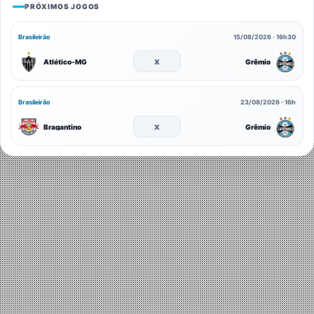
PRÓXIMOS JOGOS
Brasileirão
15/08/2026 · 16h30
x
Atlético-MG
Grêmio
Brasileirão
23/08/2026 · 16h
x
Bragantino
Grêmio