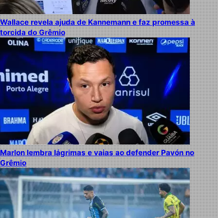
Wallace revela ajuda de Kannemann e faz promessa à
torcida do Grêmio
Marlon lembra lágrimas e vaias ao defender Pavón no
Grêmio