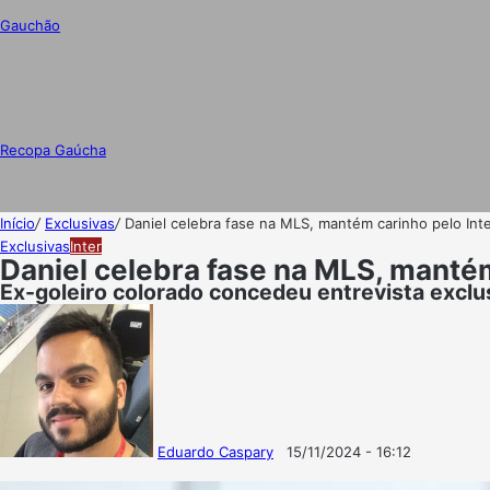
Gauchão
Recopa Gaúcha
Início
/
Exclusivas
/
Daniel celebra fase na MLS, mantém carinho pelo Inte
Exclusivas
Inter
Daniel celebra fase na MLS, mantém
Ex-goleiro colorado concedeu entrevista excl
Eduardo Caspary
15/11/2024 - 16:12
Follow
Mande
on
um