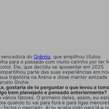
e vencedora do
Grêmio
, que empilhou títulos
olha para o passado com muito carinho por ter f
color. Ele, que decidiu se aposentar em 2025
compartilhou parte das suas experiências em no
 sua trajetória na Arena e disse manter amizade
arcelo Grohe.
, gostaria de te perguntar o que levou a toma
algo bem planejado e pensado anteriormente?
 vários fatores. O primeiro deles, assim, eu est
ma quando tu vai para fora e para ligas menores
tu fecha o mercado. Aí tu acaba indo para lá e p