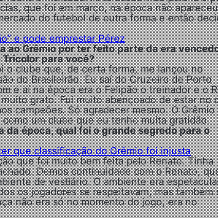
ncias, que foi em março, na época não apareceu
 mercado do futebol de outra forma e então deci
ão” e pode emprestar Pérez
ada ao Grêmio por ter feito parte da era venced
 Tricolor para você?
oi o clube que, de certa forma, me lançou no
ão do Brasileirão. Eu saí do Cruzeiro de Porto
 e aí na época era o Felipão o treinador e o R
u muito grato. Fui muito abençoado de estar no 
omos campeões. Só agradecer mesmo. O Grêmio 
 como um clube que eu tenho muita gratidão.
ia da época, qual foi o grande segredo para o
er que classificação do Grêmio foi injusta
ação que foi muito bem feita pelo Renato. Tinha
chado. Demos continuidade com o Renato, qu
biente de vestiário. O ambiente era espetacula
odos os jogadores se respeitavam, mas também 
nça não era só no momento do jogo, era no