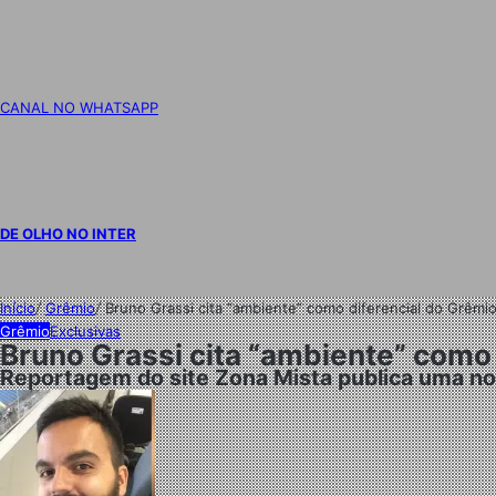
CANAL NO WHATSAPP
DE OLHO NO INTER
Início
/
Grêmio
/
Bruno Grassi cita “ambiente” como diferencial do Grêmi
Grêmio
Exclusivas
Bruno Grassi cita “ambiente” como
Reportagem do site Zona Mista publica uma nov