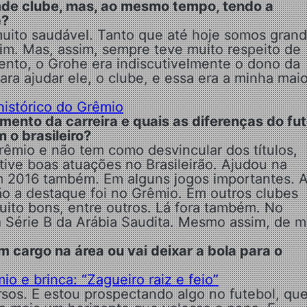
de clube, mas, ao mesmo tempo, tendo a
e?
muito saudável. Tanto que até hoje somos gran
dim. Mas, assim, sempre teve muito respeito de
nto, o Grohe era indiscutivelmente o dono da
ara ajudar ele, o clube, e essa era a minha maio
 histórico do Grêmio
mento da carreira e quais as diferenças do fu
 o brasileiro?
rêmio e não tem como desvincular dos títulos,
ive boas atuações no Brasileirão. Ajudou na
Em 2016 também. Em alguns jogos importantes. 
ão a destaque foi no Grêmio. Em outros clubes
ito bons, entre outros. Lá fora também. No
da Série B da Arábia Saudita. Mesmo assim, de m
m cargo na área ou vai deixar a bola para o
io e brinca: “Zagueiro raiz e feio”
sos. E estou prospectando algo no futebol, que