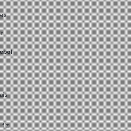
des
r
tebol
A
ais
 fiz