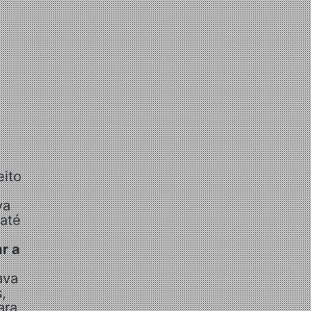
eito
va
 até
r a
ava
,
ara