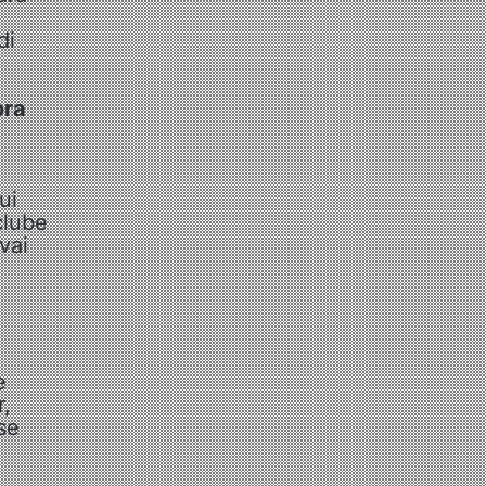
di
ora
ui
clube
vai
e
r,
se