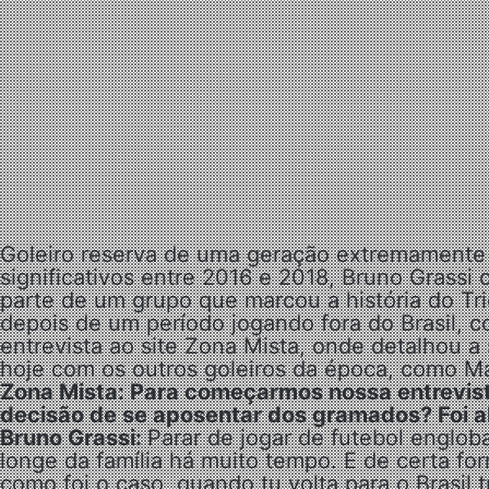
Goleiro reserva de uma geração extremament
significativos entre 2016 e 2018, Bruno Grassi 
parte de um grupo que marcou a história do Tri
depois de um período jogando fora do Brasil, 
entrevista ao site Zona Mista, onde detalhou a
hoje com os outros goleiros da época, como M
Zona Mista: Para começarmos nossa entrevista
decisão de se aposentar dos gramados? Foi 
Bruno Grassi:
Parar de jogar de futebol engloba
longe da família há muito tempo. E de certa for
como foi o caso, quando tu volta para o Brasil 