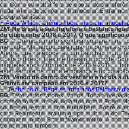
cá. Como eu voltei fora de época de transferê
nada. Aí eu decidi parar. Remodelar. Entrar no
prospectar isso.
+ Após Willian, Grêmio libera mais um “medalh
ZM: No Brasil, a sua trajetória é bastante lig
do clube entre 2016 e 2017. O que significou o
BG:
O Grêmio é muito significativo para mim. F
mercado. Me lançou para jogar na primeira divis
Alegre, que na época fez um Gauchão muito bom
Costa o diretor. Eles me fizeram o convite. So
naqueles anos vitoriosos de 2016 a 2018. E f
estar sempre na minha lembrança e no coração
ZM: Vendo de dentro do vestiário e no dia a d
Grêmio ser campeão em 2016 e 2017?
+ “Tenho nojo”: Bagé se irrita após Baldasso diz
BG:
Teve vários fatores. Vários. Toda a prepar
começado até um pouco antes com o Roger Ma
soube orquestrar o time muito bem. Sobre o am
cara. Realmente, era um grupo muito unido. T
cobravam muito. E treinávamos muito. A cobra
treinamento também.