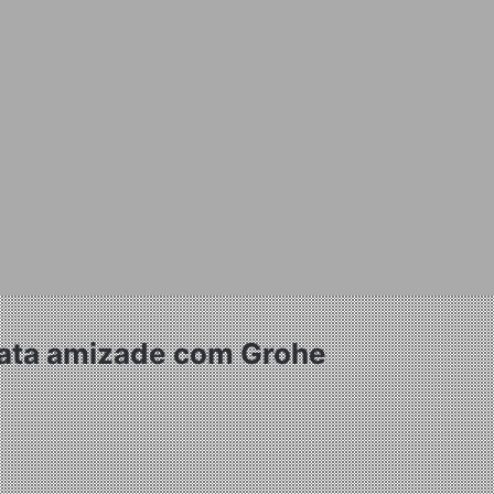
elata amizade com Grohe