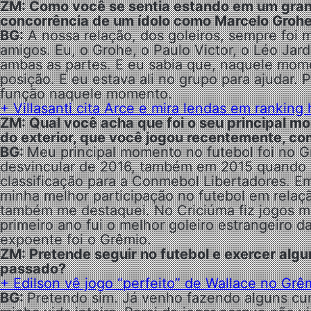
ZM: Como você se sentia estando em um gran
concorrência de um ídolo como Marcelo Groh
BG:
A nossa relação, dos goleiros, sempre foi 
amigos. Eu, o Grohe, o Paulo Victor, o Léo Jar
ambas as partes. E eu sabia que, naquele mome
posição. E eu estava ali no grupo para ajudar. P
função naquele momento.
+ Villasanti cita Arce e mira lendas em ranking
ZM: Qual você acha que foi o seu principal mo
do exterior, que você jogou recentemente, com
BG:
Meu principal momento no futebol foi no G
desvincular de 2016, também em 2015 quando t
classificação para a Conmebol Libertadores. 
minha melhor participação no futebol em relaç
também me destaquei. No Criciúma fiz jogos mu
primeiro ano fui o melhor goleiro estrangeiro 
expoente foi o Grêmio.
ZM: Pretende seguir no futebol e exercer algu
passado?
+ Edilson vê jogo “perfeito” de Wallace no Grêm
BG:
Pretendo sim. Já venho fazendo alguns cur