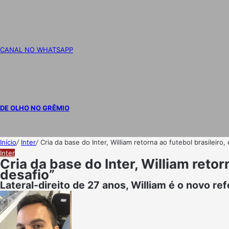
CANAL NO WHATSAPP
DE OLHO NO GRÊMIO
Início
/
Inter
/
Cria da base do Inter, William retorna ao futebol brasileiro,
Inter
Cria da base do Inter, William retor
desafio”
Lateral-direito de 27 anos, William é o novo r