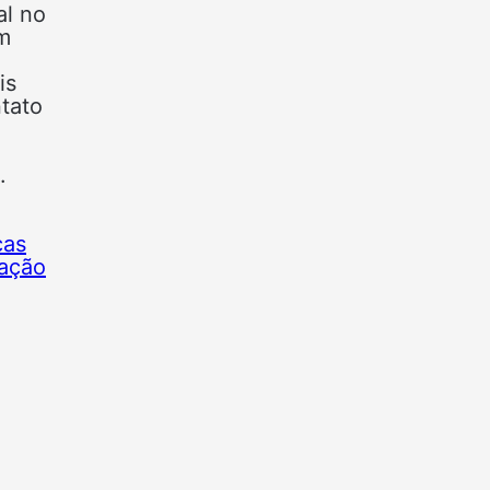
al no
m
is
ntato
.
cas
iação