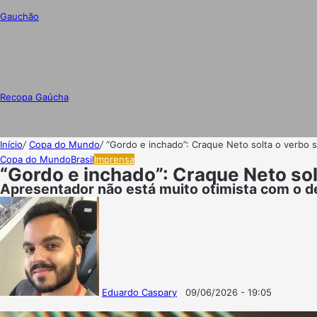
Gauchão
Recopa Gaúcha
Início
/
Copa do Mundo
/
“Gordo e inchado”: Craque Neto solta o verbo
Copa do Mundo
Brasil
Imprensa
“Gordo e inchado”: Craque Neto so
Apresentador não está muito otimista com o 
Eduardo Caspary
09/06/2026 - 19:05
Follow
Mande
on
um