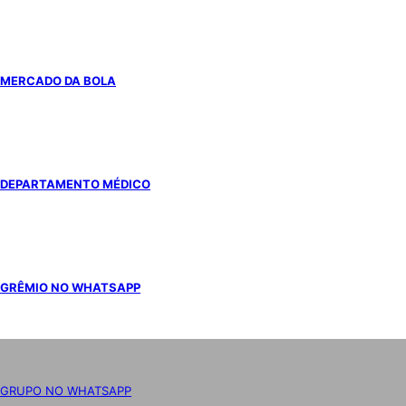
MERCADO DA BOLA
DEPARTAMENTO MÉDICO
GRÊMIO NO WHATSAPP
GRUPO NO WHATSAPP