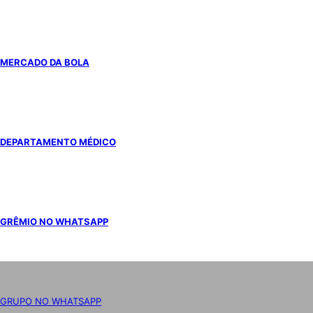
MERCADO DA BOLA
DEPARTAMENTO MÉDICO
GRÊMIO NO WHATSAPP
GRUPO NO WHATSAPP