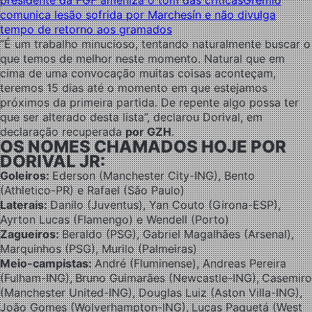
presidente da FGF ameniza o tom das críticas
Grêmio
comunica lesão sofrida por Marchesín e não divulga
tempo de retorno aos gramados
“É um trabalho minucioso, tentando naturalmente buscar o
que temos de melhor neste momento. Natural que em
cima de uma convocação muitas coisas aconteçam,
teremos 15 dias até o momento em que estejamos
próximos da primeira partida. De repente algo possa ter
que ser alterado desta lista”, declarou Dorival, em
declaração recuperada
por GZH
.
OS NOMES CHAMADOS HOJE POR
DORIVAL JR:
Goleiros:
Ederson (Manchester City-ING), Bento
(Athletico-PR) e Rafael (São Paulo)
Laterais:
Danilo (Juventus), Yan Couto (Girona-ESP),
Ayrton Lucas (Flamengo) e Wendell (Porto)
Zagueiros:
Beraldo (PSG), Gabriel Magalhães (Arsenal),
Marquinhos (PSG), Murilo (Palmeiras)
Meio-campistas:
André (Fluminense), Andreas Pereira
(Fulham-ING),
Bruno Guimarães (Newcastle-ING),
Casemiro
(Manchester United-ING), Douglas Luiz (Aston Villa-ING),
João Gomes (Wolverhampton-ING),
Lucas Paquetá (West