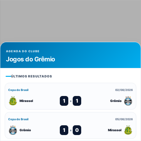
AGENDA DO CLUBE
Jogos do Grêmio
ÚLTIMOS RESULTADOS
Copa do Brasil
02/08/2026
1
1
Mirassol
Grêmio
x
Copa do Brasil
05/08/2026
1
0
Grêmio
Mirassol
x