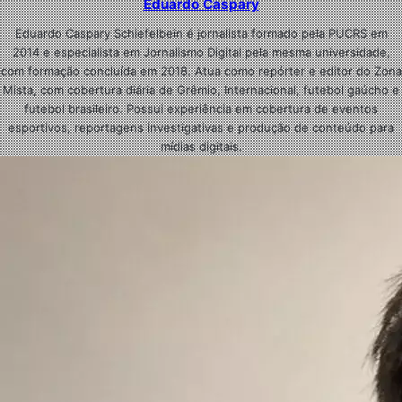
Eduardo Caspary
Eduardo Caspary Schiefelbein é jornalista formado pela PUCRS em
2014 e especialista em Jornalismo Digital pela mesma universidade,
com formação concluída em 2018. Atua como repórter e editor do Zona
Mista, com cobertura diária de Grêmio, Internacional, futebol gaúcho e
futebol brasileiro. Possui experiência em cobertura de eventos
esportivos, reportagens investigativas e produção de conteúdo para
mídias digitais.