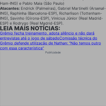
Ham-ING) e Pablo Maia (São Paulo)
Atacantes:
Endrick (Palmeiras), Gabriel Martinelli (Arsenal-
ING), Raphinha (Barcelona-ESP), Richarlison (Tottenham-
ING), Savinho (Girona-ESP), Vinicius Júnior (Real Madrid-
ESP) e Rodrygo (Real Madrid-ESP).
LEIA MAIS NOTÍCIAS:
Grêmio fecha treinamento, adota silêncio e não dará
entrevistas até o jogo de sábado
Comissão técnica do
Grêmio defende utilização de Nathan: “Não temos outro
com essa característica”
Publicidade