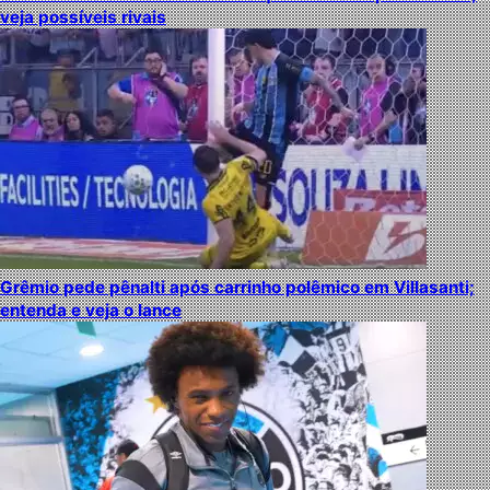
veja possíveis rivais
Grêmio pede pênalti após carrinho polêmico em Villasanti;
entenda e veja o lance