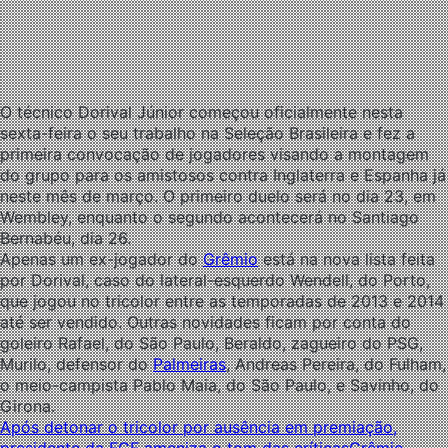
O técnico Dorival Júnior começou oficialmente nesta
sexta-feira o seu trabalho na Seleção Brasileira e fez a
primeira convocação de jogadores visando a montagem
do grupo para os amistosos contra Inglaterra e Espanha já
neste mês de março. O primeiro duelo será no dia 23, em
Wembley, enquanto o segundo acontecerá no Santiago
Bernabéu, dia 26.
Apenas um ex-jogador do
Grêmio
está na nova lista feita
por Dorival, caso do lateral-esquerdo Wendell, do Porto,
que jogou no tricolor entre as temporadas de 2013 e 2014
até ser vendido. Outras novidades ficam por conta do
goleiro Rafael, do São Paulo, Beraldo, zagueiro do PSG,
Murilo, defensor do
Palmeiras
, Andreas Pereira, do Fulham,
o meio-campista Pablo Maia, do São Paulo, e Savinho, do
Girona.
Após detonar o tricolor por ausência em premiação,