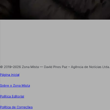
Facebook
X
Linkedin
Instagram
© 2019–2026 Zona Mista — David Pires Paz – Agência de Notícias Ltda.
Página inicial
Sobre o Zona Mista
Política Editorial
Política de Correções