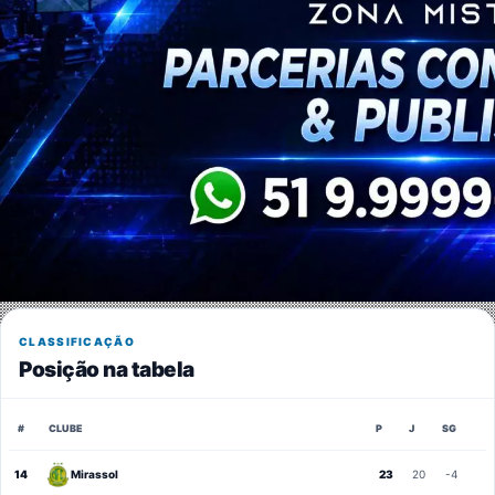
CLASSIFICAÇÃO
Posição na tabela
#
CLUBE
P
J
SG
14
Mirassol
23
20
-4