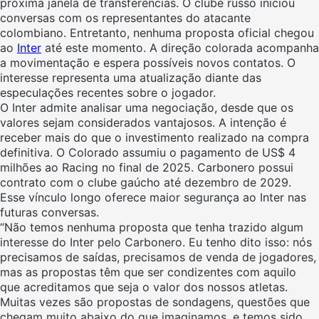
próxima janela de transferências. O clube russo iniciou
conversas com os representantes do atacante
colombiano. Entretanto, nenhuma proposta oficial chegou
ao
Inter
até este momento. A direção colorada acompanha
a movimentação e espera possíveis novos contatos. O
interesse representa uma atualização diante das
especulações recentes sobre o jogador.
O Inter admite analisar uma negociação, desde que os
valores sejam considerados vantajosos. A intenção é
receber mais do que o investimento realizado na compra
definitiva. O Colorado assumiu o pagamento de US$ 4
milhões ao Racing no final de 2025. Carbonero possui
contrato com o clube gaúcho até dezembro de 2029.
Esse vínculo longo oferece maior segurança ao Inter nas
futuras conversas.
“Não temos nenhuma proposta que tenha trazido algum
interesse do Inter pelo Carbonero. Eu tenho dito isso: nós
precisamos de saídas, precisamos de venda de jogadores,
mas as propostas têm que ser condizentes com aquilo
que acreditamos que seja o valor dos nossos atletas.
Muitas vezes são propostas de sondagens, questões que
chegam muito abaixo do que imaginamos, e temos sido