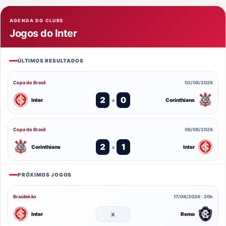
AGENDA DO CLUBE
Jogos do Inter
ÚLTIMOS RESULTADOS
Copa do Brasil
02/08/2026
2
0
Inter
Corinthians
x
Copa do Brasil
06/08/2026
2
1
Corinthians
Inter
x
PRÓXIMOS JOGOS
Brasileirão
17/08/2026 · 20h
x
Inter
Remo