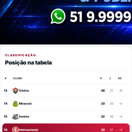
CLASSIFICAÇÃO
Posição na tabela
#
CLUBE
P
J
SG
13
Vitória
26
21
-9
14
Mirassol
23
20
-4
15
Santos
22
20
-4
16
Internacional
22
21
-4