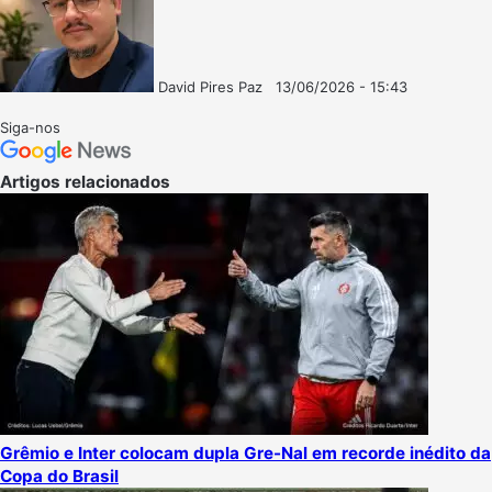
David Pires Paz
13/06/2026 - 15:43
Follow
Mande
on
um
Siga-nos
X
e-
mail
Artigos relacionados
Grêmio e Inter colocam dupla Gre-Nal em recorde inédito da
Copa do Brasil