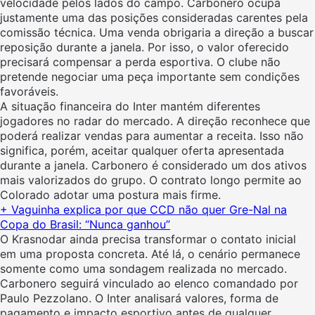
velocidade pelos lados do campo. Carbonero ocupa
justamente uma das posições consideradas carentes pela
comissão técnica. Uma venda obrigaria a direção a buscar
reposição durante a janela. Por isso, o valor oferecido
precisará compensar a perda esportiva. O clube não
pretende negociar uma peça importante sem condições
favoráveis.
A situação financeira do Inter mantém diferentes
jogadores no radar do mercado. A direção reconhece que
poderá realizar vendas para aumentar a receita. Isso não
significa, porém, aceitar qualquer oferta apresentada
durante a janela. Carbonero é considerado um dos ativos
mais valorizados do grupo. O contrato longo permite ao
Colorado adotar uma postura mais firme.
+ Vaguinha explica por que CCD não quer Gre-Nal na
Copa do Brasil: “Nunca ganhou”
O Krasnodar ainda precisa transformar o contato inicial
em uma proposta concreta. Até lá, o cenário permanece
somente como uma sondagem realizada no mercado.
Carbonero seguirá vinculado ao elenco comandado por
Paulo Pezzolano. O Inter analisará valores, forma de
pagamento e impacto esportivo antes de qualquer