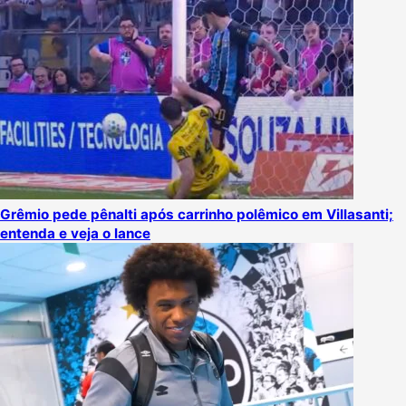
Grêmio pede pênalti após carrinho polêmico em Villasanti;
entenda e veja o lance