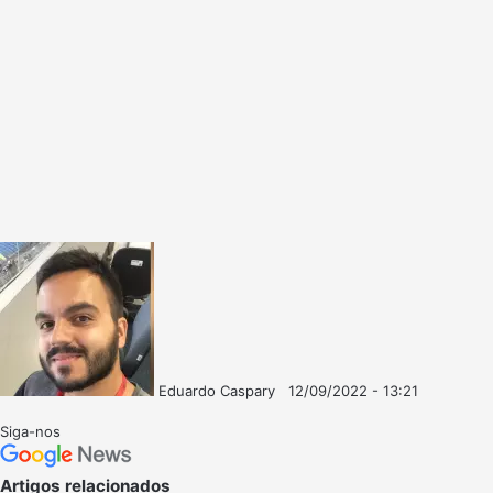
Eduardo Caspary
12/09/2022 - 13:21
Follow
Mande
on
um
Siga-nos
X
e-
mail
Artigos relacionados