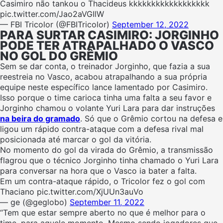
Casimiro não tankou o Thacideus kkkkkkkkkkkkkkkkkk
pic.twitter.com/Jao2aVGIlW
— FBI Tricolor (@FBITricolor)
September 12, 2022
PARA SURTAR CASIMIRO: JORGINHO
PODE TER ATRAPALHADO O VASCO
NO GOL DO GRÊMIO
Sem se dar conta, o treinador Jorginho, que fazia a sua
reestreia no Vasco, acabou atrapalhando a sua própria
equipe neste específico lance lamentado por Casimiro.
Isso porque o time carioca tinha uma falta a seu favor e
Jorginho chamou o volante Yuri Lara para dar instruções
na beira do gramado
. Só que o Grêmio cortou na defesa e
ligou um rápido contra-ataque com a defesa rival mal
posicionada até marcar o gol da vitória.
No momento do gol da virada do Grêmio, a transmissão
flagrou que o técnico Jorginho tinha chamado o Yuri Lara
para conversar na hora que o Vasco ia bater a falta.
Em um contra-ataque rápido, o Tricolor fez o gol com
Thaciano pic.twitter.com/XjUUn3auVo
— ge (@geglobo)
September 11, 2022
“Tem que estar sempre aberto no que é melhor para o
time, para aquele momento. Mesmo sendo jogadores que