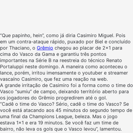
“Que papinho, hein”, como já diria Casimiro Miguel. Pois
em um contra-ataque rápido, puxado por Biel e concluído
por Thaciano, o
Grêmio
chegou ao placar de 2×1 para
cima do Vasco da Gama e garantiu três pontos
importantes na Série B na reestreia do técnico Renato
Portaluppi neste domingo. A maneira como aconteceu o
lance, porém, irritou imensamente o youtuber e streamer
vascaíno Casimiro, que fez uma reação na web.
A grande irritação de Casimiro foi a forma como o time do
Vasco “sumiu” de campo, deixando território aberto para
os jogadores do Grêmio progredirem até o gol.
“Cadê o time do Vasco? Sério, cadê o time do Vasco? Se
você está atacando aos 45 minutos do segundo tempo de
uma final da Champions League, beleza. Mas o jogo
estava 1×1 e era 19 minutos. Se você faz um time de
bairro, não leva os gols que o Vasco levou”, lamentou.