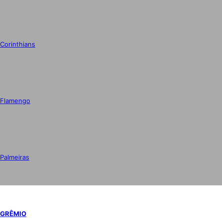
Corinthians
Flamengo
Palmeiras
GRÊMIO