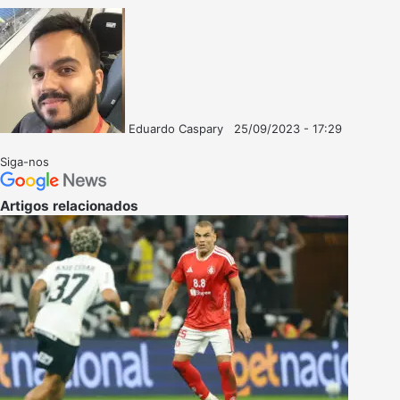
Eduardo Caspary
25/09/2023 - 17:29
Follow
Mande
on
um
Siga-nos
X
e-
mail
Artigos relacionados