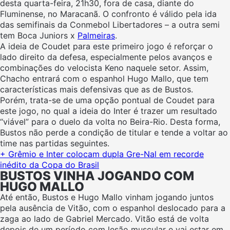
desta quarta-feira, 21h30, fora de casa, diante do
Fluminense, no Maracanã. O confronto é válido pela ida
das semifinais da Conmebol Libertadores – a outra semi
tem Boca Juniors x
Palmeiras
.
A ideia de Coudet para este primeiro jogo é reforçar o
lado direito da defesa, especialmente pelos avanços e
combinações do velocista Keno naquele setor. Assim,
Chacho entrará com o espanhol Hugo Mallo, que tem
características mais defensivas que as de Bustos.
Porém, trata-se de uma opção pontual de Coudet para
este jogo, no qual a ideia do Inter é trazer um resultado
“viável” para o duelo da volta no Beira-Rio. Desta forma,
Bustos não perde a condição de titular e tende a voltar ao
time nas partidas seguintes.
+ Grêmio e Inter colocam dupla Gre-Nal em recorde
inédito da Copa do Brasil
BUSTOS VINHA JOGANDO COM
HUGO MALLO
Até então, Bustos e Hugo Mallo vinham jogando juntos
pela ausência de Vitão, com o espanhol deslocado para a
zaga ao lado de Gabriel Mercado. Vitão está de volta
depois de um período com lesão muscular e vai estar em