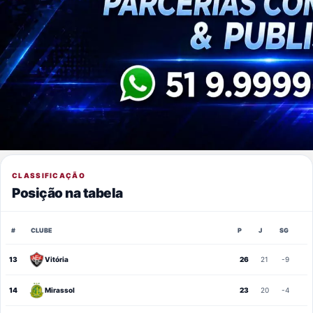
CLASSIFICAÇÃO
Posição na tabela
#
CLUBE
P
J
SG
13
Vitória
26
21
-9
14
Mirassol
23
20
-4