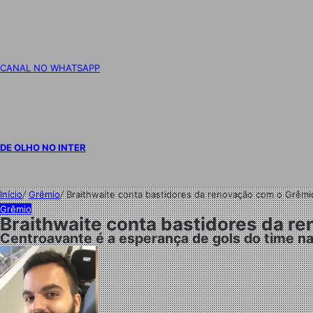
CANAL NO WHATSAPP
DE OLHO NO INTER
Início
/
Grêmio
/
Braithwaite conta bastidores da renovação com o Grêmio
Grêmio
Braithwaite conta bastidores da re
Centroavante é a esperança de gols do time na