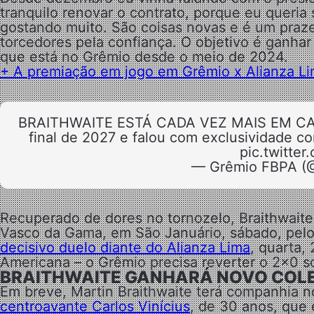
tranquilo renovar o contrato, porque eu queria 
gostando muito. São coisas novas e é um praze
torcedores pela confiança. O objetivo é ganhar 
que está no Grêmio desde o meio de 2024.
+
A premiação em jogo em Grêmio x Alianza L
BRAITHWAITE ESTÁ CADA VEZ MAIS EM CASA!
final de 2027 e falou com exclusividade c
pic.twitte
— Grêmio FBPA (
Recuperado de dores no tornozelo, Braithwaite 
Vasco da Gama, em São Januário, sábado, pelo 
decisivo duelo diante do Alianza Lima
, quarta,
Americana – o Grêmio precisa reverter o 2×0 so
BRAITHWAITE GANHARÁ NOVO COLE
Em breve, Martin Braithwaite terá companhia 
centroavante Carlos Vinícius
, de 30 anos, que 