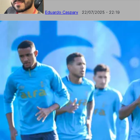
Eduardo Caspary
22/07/2025 - 22:19
Follow
Mande
on
um
X
e-
mail