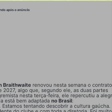
ndo após o anúncio
n Braithwaite
renovou nesta semana o contrato
de 2027, algo que, segundo ele, as duas partes
emista nesta terça-feira, ele repercutiu a alegr
lia está bem adaptada
no Brasil
:
. Estamos tentando descobrir a cultura gaúcha.
nte do clube e com toda a diretoria. Foi muito