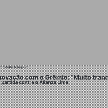
: “Muito tranquilo”
novação com o Grêmio: “Muito tranq
 partida contra o Alianza Lima