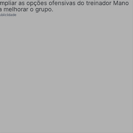
mpliar as opções ofensivas do treinador Mano
a melhorar o grupo.
ublicidade