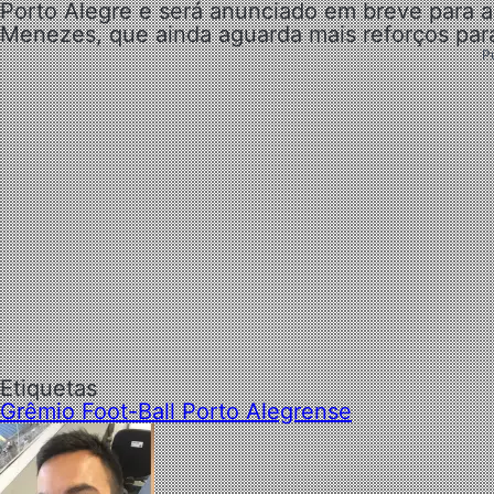
Porto Alegre e será anunciado em breve para a
Menezes, que ainda aguarda mais reforços par
P
Etiquetas
Grêmio Foot-Ball Porto Alegrense