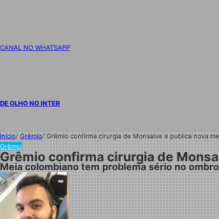
CANAL NO WHATSAPP
DE OLHO NO INTER
Início
/
Grêmio
/
Grêmio confirma cirurgia de Monsalve e publica nova m
Grêmio
Grêmio confirma cirurgia de Monsa
Meia colombiano tem problema sério no ombro 