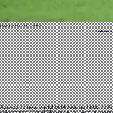
Foto: Lucas Uebel/Grêmio
Continue le
Através de nota oficial publicada na tarde desta
colombiano Miguel Monsalve vai ter que passar