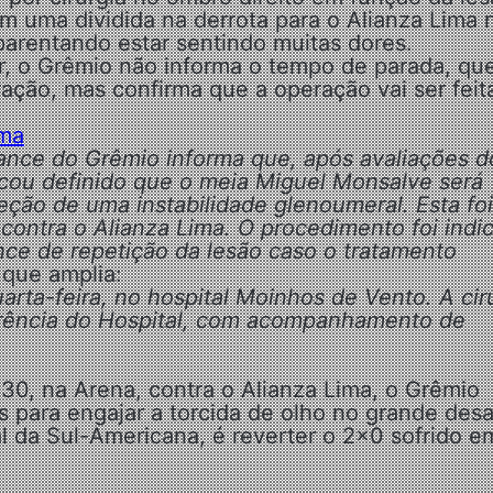
m uma dividida na derrota para o Alianza Lima 
aparentando estar sentindo muitas dores.
r, o Grêmio não informa o tempo de parada, qu
ração, mas confirma que a operação vai ser feit
ima
nce do Grêmio informa que, após avaliações d
icou definido que o meia Miguel Monsalve será
eção de uma instabilidade glenoumeral. Esta foi
contra o Alianza Lima. O procedimento foi indi
ce de repetição da lesão caso o tratamento
, que amplia:
rta-feira, no hospital Moinhos de Vento. A cir
erência do Hospital, com acompanhamento de
:30, na Arena, contra o Alianza Lima, o Grêmio
para engajar a torcida de olho no grande desa
al da Sul-Americana, é reverter o 2×0 sofrido e