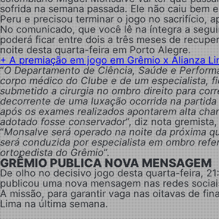
sofrida na semana passada. Ele não caiu bem e
Peru e precisou terminar o jogo no sacrifício, 
No comunicado, que você lê na íntegra a segui
poderá ficar entre dois a três meses de recupe
noite desta quarta-feira em Porto Alegre.
+
A premiação em jogo em Grêmio x Alianza L
“
O Departamento de Ciência, Saúde e Performa
corpo médico do Clube e de um especialista, f
submetido a cirurgia no ombro direito para corr
decorrente de uma luxação ocorrida na partida 
após os exames realizados apontarem alta chan
adotado fosse conservador
“, diz nota gremista
“
Monsalve será operado na noite da próxima qua
será conduzida por especialista em ombro ref
ortopedista do Grêmio
“.
GRÊMIO PUBLICA NOVA MENSAGEM
De olho no decisivo jogo desta quarta-feira, 21
publicou uma nova mensagem nas redes sociais 
A missão, para garantir vaga nas oitavas de fin
Lima na última semana.