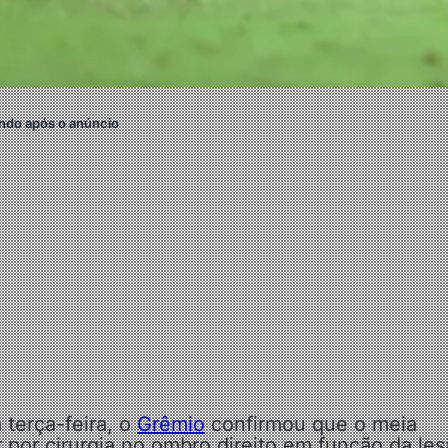
ndo após o anúncio
 terça-feira, o
Grêmio
confirmou que o meia
 por cirurgia no ombro direito em função da le