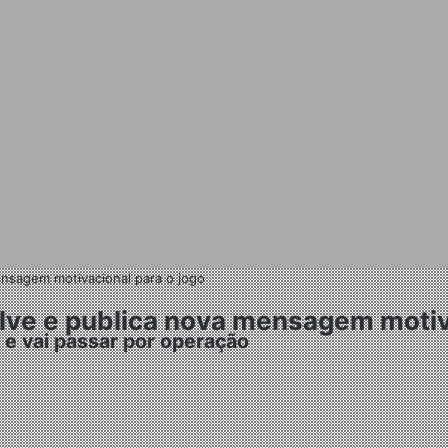
ensagem motivacional para o jogo
lve e publica nova mensagem motiv
e vai passar por operação