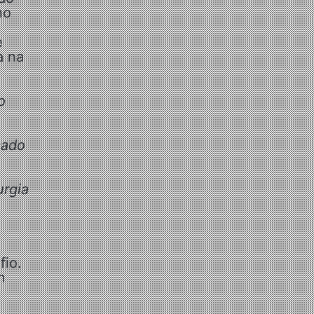
no
e
a na
o
cado
urgia
fio.
m