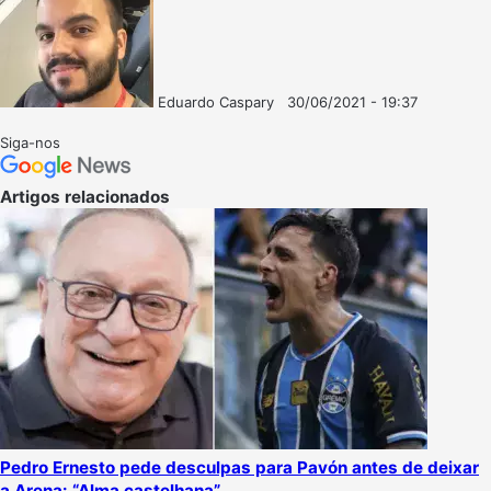
Eduardo Caspary
30/06/2021 - 19:37
Follow
Mande
on
um
Siga-nos
X
e-
mail
Artigos relacionados
Pedro Ernesto pede desculpas para Pavón antes de deixar
a Arena: “Alma castelhana”