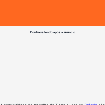
Continue lendo após o anúncio
A continuidade do trabalho de Tiago Nunes no
Grêmio
não