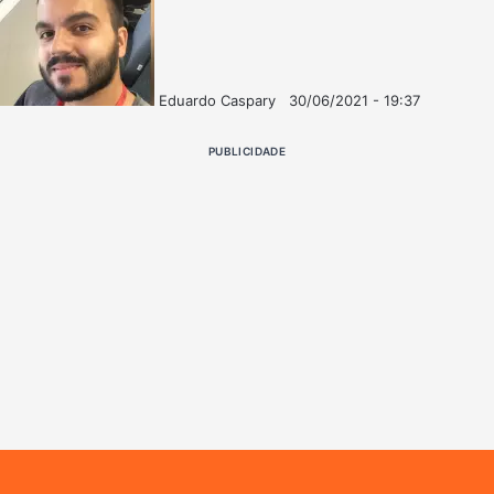
Eduardo Caspary
30/06/2021 - 19:37
Follow
Mande
on
um
PUBLICIDADE
X
e-
mail