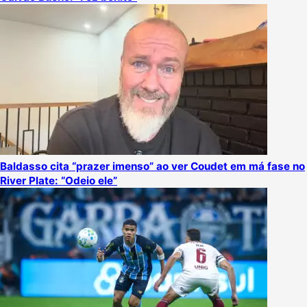
Baldasso cita “prazer imenso” ao ver Coudet em má fase no
River Plate: “Odeio ele”