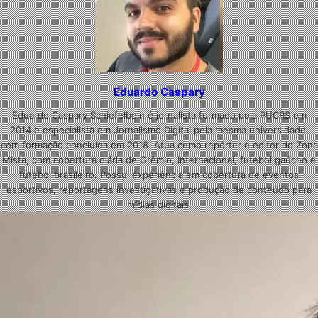
Eduardo Caspary
Eduardo Caspary Schiefelbein é jornalista formado pela PUCRS em
2014 e especialista em Jornalismo Digital pela mesma universidade,
com formação concluída em 2018. Atua como repórter e editor do Zona
Mista, com cobertura diária de Grêmio, Internacional, futebol gaúcho e
futebol brasileiro. Possui experiência em cobertura de eventos
esportivos, reportagens investigativas e produção de conteúdo para
mídias digitais.