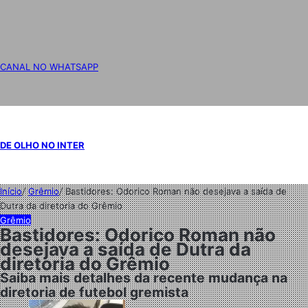
CANAL NO WHATSAPP
DE OLHO NO INTER
Início
/
Grêmio
/
Bastidores: Odorico Roman não desejava a saída de
Dutra da diretoria do Grêmio
Grêmio
Bastidores: Odorico Roman não
desejava a saída de Dutra da
diretoria do Grêmio
Saiba mais detalhes da recente mudança na
diretoria de futebol gremista