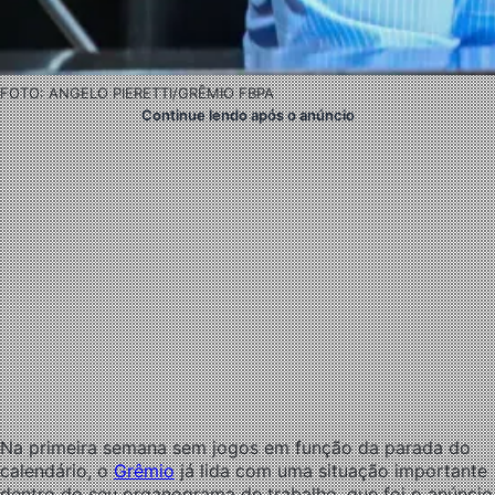
FOTO: ANGELO PIERETTI/GRÊMIO FBPA
Continue lendo após o anúncio
Na primeira semana sem jogos em função da parada do
calendário, o
Grêmio
já lida com uma situação importante
dentro do seu organograma de trabalho, que foi o anúncio