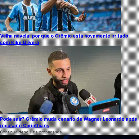
Velha novela: por que o Grêmio está novamente irritado
com Kike Olivera
Pode sair? Grêmio muda cenário de Wagner Leonardo após
recusar o Corinthians
Continua depois da propaganda.