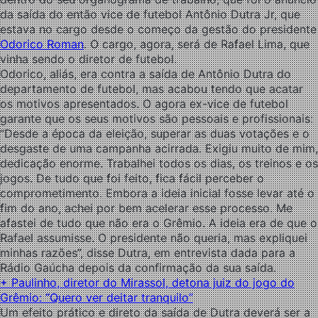
da saída do então vice de futebol Antônio Dutra Jr, que
estava no cargo desde o começo da gestão do presidente
Odorico Roman
. O cargo, agora, será de Rafael Lima, que
vinha sendo o diretor de futebol.
Odorico, aliás, era contra a saída de Antônio Dutra do
departamento de futebol, mas acabou tendo que acatar
os motivos apresentados. O agora ex-vice de futebol
garante que os seus motivos são pessoais e profissionais:
“Desde a época da eleição, superar as duas votações e o
desgaste de uma campanha acirrada. Exigiu muito de mim,
dedicação enorme. Trabalhei todos os dias, os treinos e os
jogos. De tudo que foi feito, fica fácil perceber o
comprometimento. Embora a ideia inicial fosse levar até o
fim do ano, achei por bem acelerar esse processo. Me
afastei de tudo que não era o Grêmio. A ideia era de que o
Rafael assumisse. O presidente não queria, mas expliquei
minhas razões”, disse Dutra, em entrevista dada para a
Rádio Gaúcha depois da confirmação da sua saída.
+ Paulinho, diretor do Mirassol, detona juiz do jogo do
Grêmio: “Quero ver deitar tranquilo”
Um efeito prático e direto da saída de Dutra deverá ser a