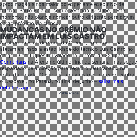
aproximação ainda maior do experiente executivo de
futebol, Paulo Pelaipe, com o vestiário. O clube, neste
momento, não planeja nomear outro dirigente para algum
cargo próximo do elenco.
MUDANÇAS NO GRÊMIO NÃO
IMPACTAM EM LUÍS CASTRO
As alterações na diretoria do Grêmio, no entanto, não
afetam em nada a estabilidade do técnico Luís Castro no
cargo. O português foi vaiado na derrota de 3×1 para o
Corinthians
na Arena no último final de semana, mas segue
respaldado pela direção para seguir o seu trabalho na
volta da parada. O clube já tem amistoso marcado contra
o Cascavel, no Paraná, no final de junho –
saiba mais
detalhes aqui
.
Publicidade