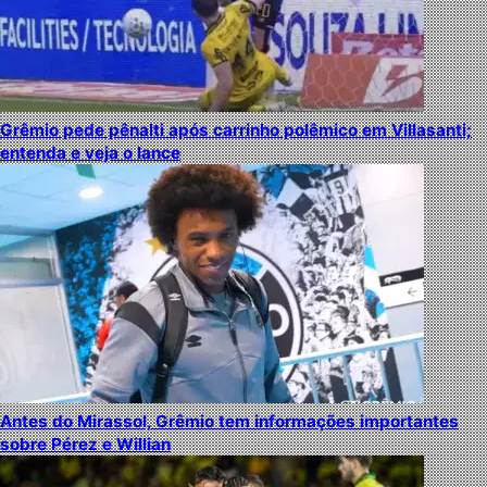
Grêmio pede pênalti após carrinho polêmico em Villasanti;
entenda e veja o lance
Antes do Mirassol, Grêmio tem informações importantes
sobre Pérez e Willian