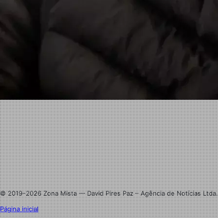
Facebook
X
Linkedin
Instagram
© 2019–2026 Zona Mista — David Pires Paz – Agência de Notícias Ltda.
Página inicial