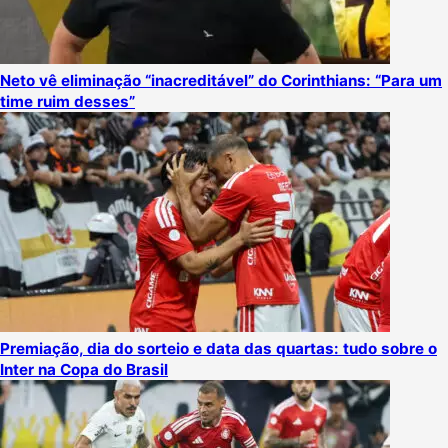
Neto vê eliminação “inacreditável” do Corinthians: “Para um
time ruim desses”
Premiação, dia do sorteio e data das quartas: tudo sobre o
Inter na Copa do Brasil