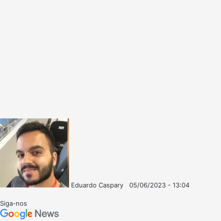
Eduardo Caspary
05/06/2023 - 13:04
Follow
Mande
on
um
Siga-nos
X
e-