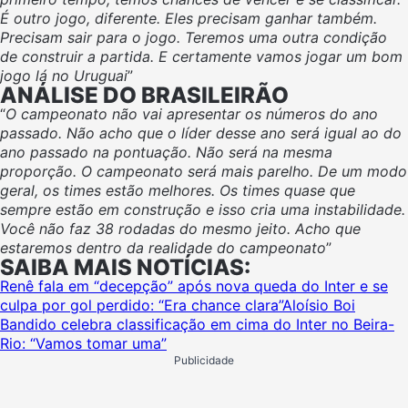
É outro jogo, diferente. Eles precisam ganhar também.
Precisam sair para o jogo. Teremos uma outra condição
de construir a partida. E certamente vamos jogar um bom
jogo lá no Uruguai
”
ANÁLISE DO BRASILEIRÃO
“
O campeonato não vai apresentar os números do ano
passado. Não acho que o líder desse ano será igual ao do
ano passado na pontuação. Não será na mesma
proporção. O campeonato será mais parelho. De um modo
geral, os times estão melhores. Os times quase que
sempre estão em construção e isso cria uma instabilidade.
Você não faz 38 rodadas do mesmo jeito. Acho que
estaremos dentro da realidade do campeonato
”
SAIBA MAIS NOTÍCIAS:
Renê fala em “decepção” após nova queda do Inter e se
culpa por gol perdido: “Era chance clara”
Aloísio Boi
Bandido celebra classificação em cima do Inter no Beira-
Rio: “Vamos tomar uma”
Publicidade