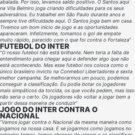
abalada. Por isso, levamos saldo positivo. O Santos aqui
na Vila Belmiro joga criando dificuldades para os seus
adversários. Eu trabalhei em São Paulo durante anos e
sempre tive dificuldade aqui. O Santos joga bem em casa.
Tivemos um bom início de jogo e as oportunidades
apareceram. Infelizmente, tomamos o gol de empate
muito rápido, parecido com o que foi contra o Fortaleza
”
FUTEBOL DO INTER
“
O nosso futebol não está brilhante. Nem teria a falta de
entendimento para chegar aqui e defender algo que não
está acontecendo. Mas esse futebol nos coloca como o
único brasileiro invicto na Conmebol Libertadores e sexta
melhor campanha. Se melhorarmos um pouco, podemos
conseguir a classificação. Eu podia botar os jogadores
mais simpáticos da torcida, os que vocês pedem, mas isso
não seria o certo. Os jogadores vão voltar a jogar bem a
partir dessa maneira de conduzir
”
JOGO DO INTER CONTRA O
NACIONAL
“
Vamos jogar contra o Nacional da mesma maneira como
jogamos na nossa casa. E se jogarmos como jogamos no
primeiro tempo, temos chances de vencer e se classificar.