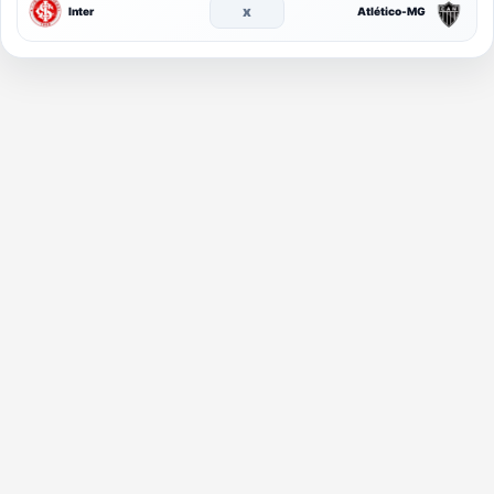
x
Inter
Atlético-MG