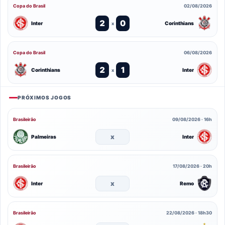
Copa do Brasil
02/08/2026
2
0
Inter
Corinthians
x
Copa do Brasil
06/08/2026
2
1
Corinthians
Inter
x
PRÓXIMOS JOGOS
Brasileirão
09/08/2026 · 16h
x
Palmeiras
Inter
Brasileirão
17/08/2026 · 20h
x
Inter
Remo
Brasileirão
22/08/2026 · 18h30