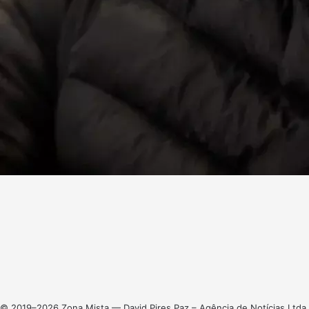
Facebook
X
Linkedin
Instagram
© 2019–2026 Zona Mista — David Pires Paz – Agência de Notícias Ltda.