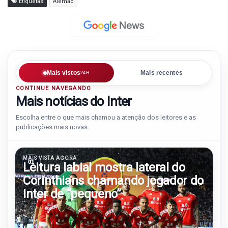
Etiquetas
Alemão
Mais vistos
Mais recentes
24H
CONTINUE NAVEGANDO
Mais notícias do Inter
Escolha entre o que mais chamou a atenção dos leitores e as
publicações mais novas.
MAIS VISTA AGORA
01
Leitura labial mostra lateral do
Corinthians chamando jogador do
Inter de “pequeno”