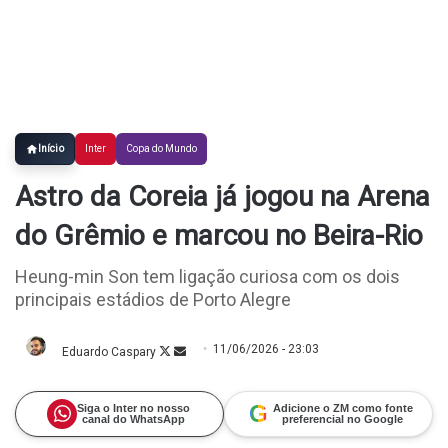
Início
Inter
Copa do Mundo
Astro da Coreia já jogou na Arena
do Grêmio e marcou no Beira-Rio
Heung-min Son tem ligação curiosa com os dois
principais estádios de Porto Alegre
11/06/2026 - 23:03
Eduardo Caspary
Follow
Mande
on
um
X
e-
mail
G
Siga o Inter no nosso
Adicione o ZM como fonte
canal do WhatsApp
preferencial no Google