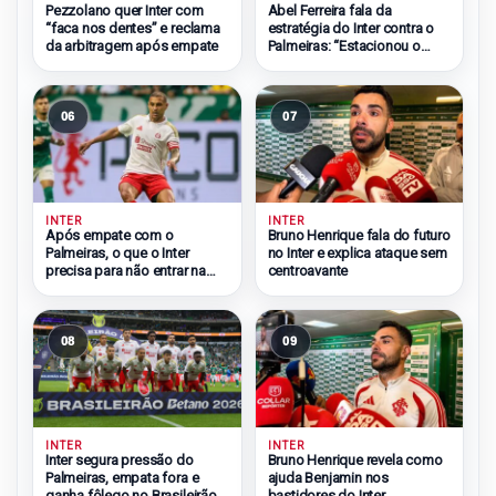
Pezzolano quer Inter com
Abel Ferreira fala da
“faca nos dentes” e reclama
estratégia do Inter contra o
da arbitragem após empate
Palmeiras: “Estacionou o
ônibus”
06
07
INTER
INTER
Após empate com o
Bruno Henrique fala do futuro
Palmeiras, o que o Inter
no Inter e explica ataque sem
precisa para não entrar na
centroavante
zona do rebaixamento
08
09
INTER
INTER
Inter segura pressão do
Bruno Henrique revela como
Palmeiras, empata fora e
ajuda Benjamin nos
ganha fôlego no Brasileirão
bastidores do Inter