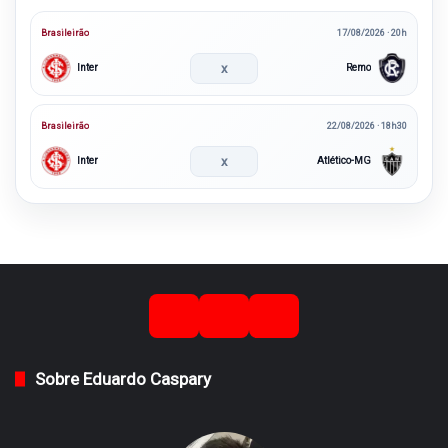
Brasileirão
17/08/2026 · 20h
x
Inter
Remo
Brasileirão
22/08/2026 · 18h30
x
Inter
Atlético-MG
Sobre Eduardo Caspary