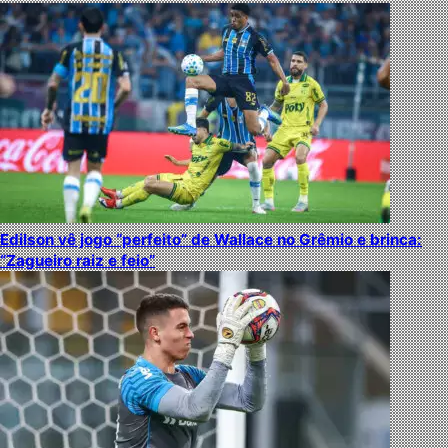
Edilson vê jogo “perfeito” de Wallace no Grêmio e brinca:
“Zagueiro raiz e feio”