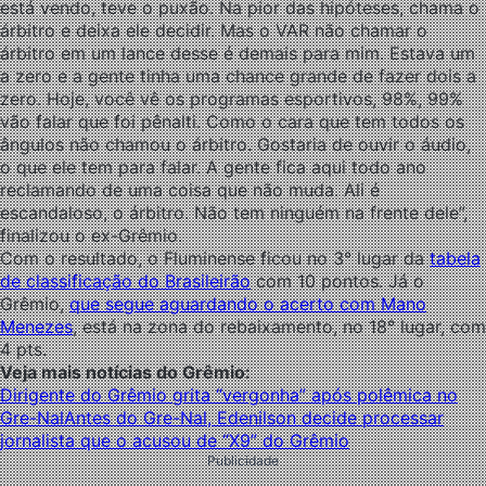
está vendo, teve o puxão. Na pior das hipóteses, chama o
árbitro e deixa ele decidir. Mas o VAR não chamar o
árbitro em um lance desse é demais para mim. Estava um
a zero e a gente tinha uma chance grande de fazer dois a
zero. Hoje, você vê os programas esportivos, 98%, 99%
vão falar que foi pênalti. Como o cara que tem todos os
ângulos não chamou o árbitro. Gostaria de ouvir o áudio,
o que ele tem para falar. A gente fica aqui todo ano
reclamando de uma coisa que não muda. Ali é
escandaloso, o árbitro. Não tem ninguém na frente dele”,
finalizou o ex-Grêmio.
Com o resultado, o Fluminense ficou no 3° lugar da
tabela
de classificação do Brasileirão
com 10 pontos. Já o
Grêmio,
que segue aguardando o acerto com Mano
Menezes
, está na zona do rebaixamento, no 18° lugar, com
4 pts.
Veja mais notícias do Grêmio:
Dirigente do Grêmio grita “vergonha” após polêmica no
Gre-Nal
Antes do Gre-Nal, Edenilson decide processar
jornalista que o acusou de “X9” do Grêmio
Publicidade