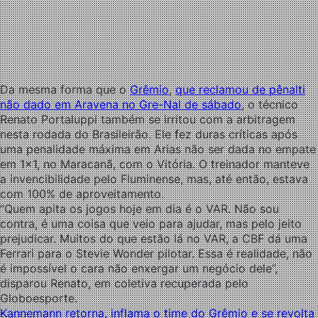
Da mesma forma que o
Grêmio
,
que reclamou de pênalti
não dado em Aravena no Gre-Nal de sábado
, o técnico
Renato Portaluppi também se irritou com a arbitragem
nesta rodada do Brasileirão. Ele fez duras críticas após
uma penalidade máxima em Arias não ser dada no empate
em 1×1, no Maracanã, com o Vitória. O treinador manteve
a invencibilidade pelo Fluminense, mas, até então, estava
com 100% de aproveitamento.
“Quem apita os jogos hoje em dia é o VAR. Não sou
contra, é uma coisa que veio para ajudar, mas pelo jeito
prejudicar. Muitos do que estão lá no VAR, a CBF dá uma
Ferrari para o Stevie Wonder pilotar. Essa é realidade, não
é impossível o cara não enxergar um negócio dele”,
disparou Renato, em coletiva recuperada pelo
Globoesporte.
Kannemann retorna, inflama o time do Grêmio e se revolta