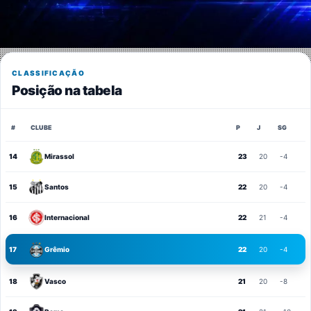
CLASSIFICAÇÃO
Posição na tabela
#
CLUBE
P
J
SG
14
Mirassol
23
20
-4
15
Santos
22
20
-4
16
Internacional
22
21
-4
17
Grêmio
22
20
-4
18
Vasco
21
20
-8