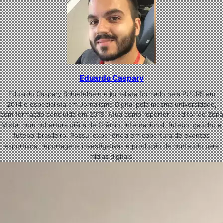
Eduardo Caspary
Eduardo Caspary Schiefelbein é jornalista formado pela PUCRS em
2014 e especialista em Jornalismo Digital pela mesma universidade,
com formação concluída em 2018. Atua como repórter e editor do Zona
Mista, com cobertura diária de Grêmio, Internacional, futebol gaúcho e
futebol brasileiro. Possui experiência em cobertura de eventos
esportivos, reportagens investigativas e produção de conteúdo para
mídias digitais.