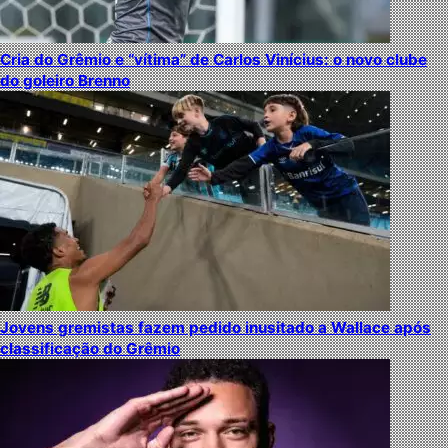
Cria do Grêmio e “vítima” de Carlos Vinícius: o novo clube
do goleiro Brenno
Jovens gremistas fazem pedido inusitado a Wallace após
classificação do Grêmio