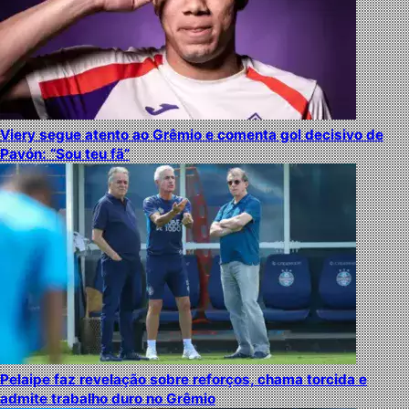
Viery segue atento ao Grêmio e comenta gol decisivo de
Pavón: “Sou teu fã”
Pelaipe faz revelação sobre reforços, chama torcida e
admite trabalho duro no Grêmio