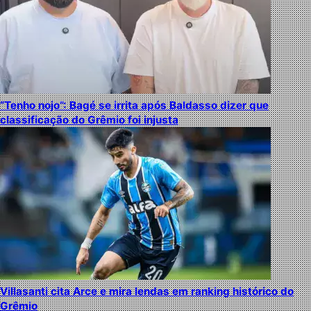
“Tenho nojo”: Bagé se irrita após Baldasso dizer que
classificação do Grêmio foi injusta
Villasanti cita Arce e mira lendas em ranking histórico do
Grêmio