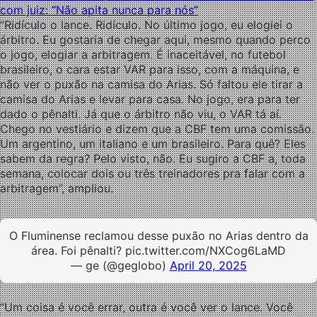
com juiz: “Não apita nunca para nós”
“Ridículo o lance. Ridículo. No último jogo, eu elogiei o
árbitro. Eu gostaria de chegar aqui, mesmo quando perco
o jogo, elogiar a arbitragem. É inaceitável, no futebol
brasileiro, o cara estar VAR para isso, com a máquina, e
não ver o puxão na camisa do Arias. Só faltou ele tirar a
camisa do Arias e levar para casa. No jogo, era para ter
dado o pênalti. Já que o árbitro não viu, o VAR tá aí.
Chego no vestiário e dizem que a CBF tem uma comissão.
Um argentino, um italiano e um brasileiro. Para quê? Eles
sabem da regra? Pelo visto, não. Eu sugiro a CBF a, toda
semana, colocar dois ou três treinadores pra falar com a
arbitragem”, ampliou.
O Fluminense reclamou desse puxão no Arias dentro da
área. Foi pênalti? pic.twitter.com/NXCog6LaMD
— ge (@geglobo)
April 20, 2025
“Um coisa é você errar, outra é você ver o lance. Você