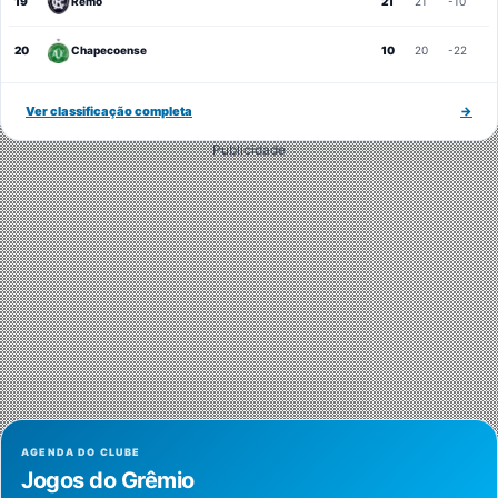
19
Remo
21
21
-10
20
Chapecoense
10
20
-22
Ver classificação completa
→
Publicidade
AGENDA DO CLUBE
Jogos do Grêmio