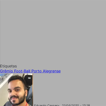
Etiquetas
Grêmio Foot-Ball Porto Alegrense
Eduardo Caspary
21/04/2025 - 12:18