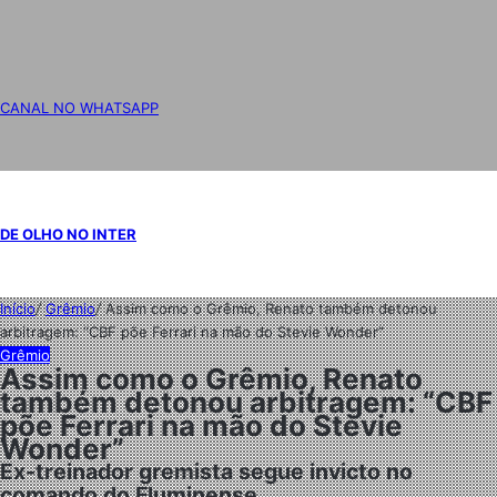
CANAL NO WHATSAPP
DE OLHO NO INTER
Início
/
Grêmio
/
Assim como o Grêmio, Renato também detonou
arbitragem: “CBF põe Ferrari na mão do Stevie Wonder”
Grêmio
Assim como o Grêmio, Renato
também detonou arbitragem: “CBF
põe Ferrari na mão do Stevie
Wonder”
Ex-treinador gremista segue invicto no
comando do Fluminense