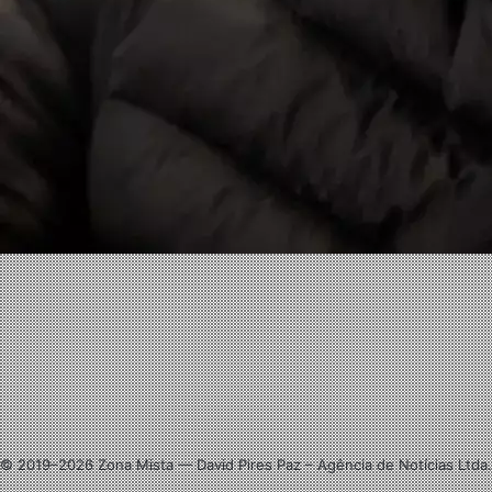
Facebook
X
Linkedin
Instagram
© 2019–2026 Zona Mista — David Pires Paz – Agência de Notícias Ltda.