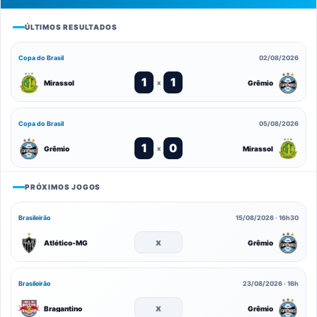
ÚLTIMOS RESULTADOS
Copa do Brasil
02/08/2026
1
1
Mirassol
Grêmio
x
Copa do Brasil
05/08/2026
1
0
Grêmio
Mirassol
x
PRÓXIMOS JOGOS
Brasileirão
15/08/2026 · 16h30
x
Atlético-MG
Grêmio
Brasileirão
23/08/2026 · 16h
x
Bragantino
Grêmio