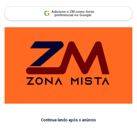
on
um
X
e-
mail
G
Adicione o ZM como fonte
preferencial no Google
Continue lendo após o anúncio