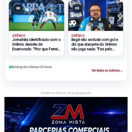
08
09
GRÊMIO
GRÊMIO
Bagé não se ilude com gol e
Jornalista identificado com o
diz que atacante do Grêmio
Grêmio desiste de
não joga nada: “Fez pelo
Enamorado: “Pior que Ferreira
Muralha”
e Soteldo”
Ranking das últimas 24 horas
Ver todas as notícias
→
Continua depois da propaganda.