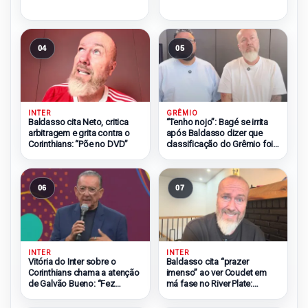
04
05
INTER
GRÊMIO
Baldasso cita Neto, critica
“Tenho nojo”: Bagé se irrita
arbitragem e grita contra o
após Baldasso dizer que
Corinthians: “Põe no DVD”
classificação do Grêmio foi
injusta
06
07
INTER
INTER
Vitória do Inter sobre o
Baldasso cita “prazer
Corinthians chama a atenção
imenso” ao ver Coudet em
de Galvão Bueno: “Fez
má fase no River Plate:
bonito”
“Odeio ele”