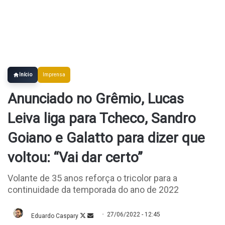
Início
Imprensa
Anunciado no Grêmio, Lucas
Leiva liga para Tcheco, Sandro
Goiano e Galatto para dizer que
voltou: “Vai dar certo”
Volante de 35 anos reforça o tricolor para a
continuidade da temporada do ano de 2022
27/06/2022 - 12:45
Eduardo Caspary
Follow
Mande