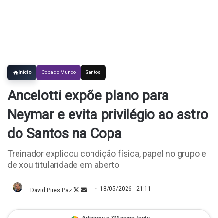
Início
Copa do Mundo
Santos
Ancelotti expõe plano para
Neymar e evita privilégio ao astro
do Santos na Copa
Treinador explicou condição física, papel no grupo e
deixou titularidade em aberto
18/05/2026 - 21:11
David Pires Paz
Follow
Mande
on
um
X
e-
mail
Adicione o ZM como fonte