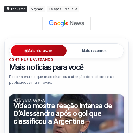
Etiquetas
Neymar
Seleção Brasileira
Mais vistos
Mais recentes
24H
CONTINUE NAVEGANDO
Mais notícias para você
Escolha entre o que mais chamou a atenção dos leitores e as
publicações mais novas.
MAIS VISTA AGORA
01
Vídeo mostra reação intensa de
D’Alessandro após o gol que
classificou a Argentina