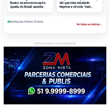
diz que teria escalado
Bueno se emociona após
Neymar e vê ciclo “sem
queda do Brasil; assista
vergonha”
Ranking das últimas 24 horas
Ver todas as notícias
→
Continua depois da propaganda.