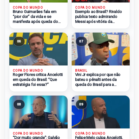
COPA DO MUNDO
COPA DO MUNDO
Bruno Guimarães fala em
Exemplo ao Brasil? Rivaldo
“pior dor” da vida e se
publica texto admirando
manifesta após queda do
Messi após vitória da
Brasil
Argentina
06
07
COPA DO MUNDO
BRASIL
Roger Flores critica Ancelotti
Vini Jr explica por que não
em queda do Brasil: “Que
bateu o pênalti antes da
estratégia foi essa?”
queda do Brasil para a
Noruega
08
09
COPA DO MUNDO
COPA DO MUNDO
Felipe Melo culpa Ancelotti,
“Dor muito grande”: Galvão